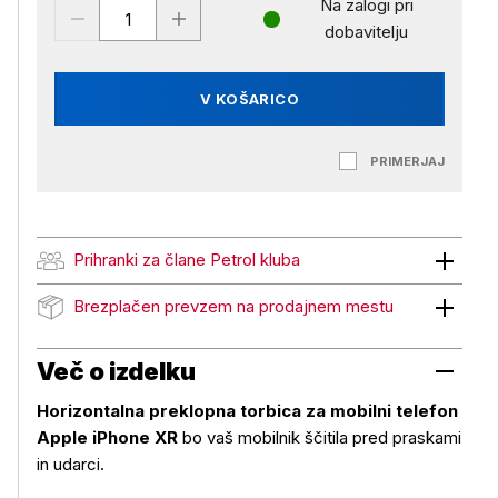
Na zalogi pri
dobavitelju
V KOŠARICO
PRIMERJAJ
Prihranki za člane Petrol kluba
Prihranki za člane Petrol kluba
Brezplačen prevzem na prodajnem mestu
Brezplačen prevzem na prodajnem mestu
Več o izdelku
Horizontalna preklopna torbica za mobilni telefon
Apple iPhone XR
bo vaš mobilnik ščitila pred praskami
in udarci.