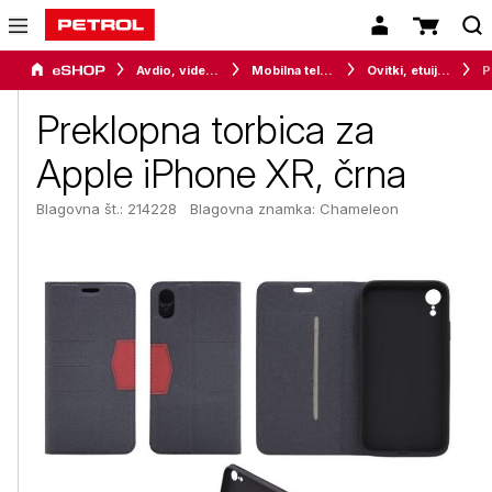
Avdio, video in telefonija
Mobilna telefonija
Ovitki, etuiji, torbice in držala
Pre
Preklopna torbica za
Apple iPhone XR, črna
Blagovna št.: 214228
Blagovna znamka:
Chameleon