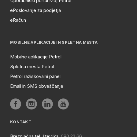
Uporabniški portal Moj Petrol
ePoslovanje za podjetja
eRačun
MOBILNE APLIKACIJE IN SPLETNA MESTA
Mobilne aplikacije Petrol
Spletna mesta Petrol
Petrol raziskovalni panel
Email in SMS obveščanje
KONTAKT
Brezplačna tel. številka:
080 22 66