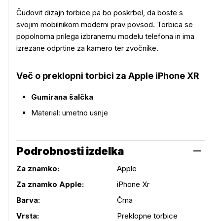
Čudovit dizajn torbice pa bo poskrbel, da boste s
svojim mobilnikom moderni prav povsod. Torbica se
popolnoma prilega izbranemu modelu telefona in ima
Več o izdelku
izrezane odprtine za kamero ter zvočnike.
Več o preklopni torbici za Apple iPhone XR
Gumirana šalčka
Material: umetno usnje
Podrobnosti izdelka
Za znamko:
Apple
Za znamko Apple:
iPhone Xr
Podrobnosti izdelka
Barva:
Črna
Vrsta:
Preklopne torbice