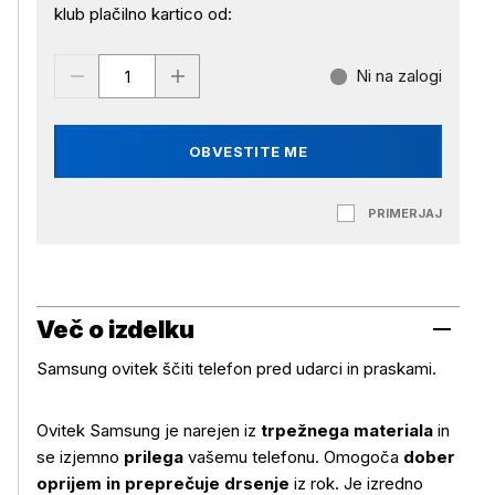
klub plačilno kartico od:
Ni na zalogi
OBVESTITE ME
PRIMERJAJ
Več o izdelku
Samsung ovitek ščiti telefon pred udarci in praskami.
Ovitek Samsung je narejen iz
trpežnega materiala
in
se izjemno
prilega
vašemu telefonu. Omogoča
dober
oprijem in preprečuje drsenje
iz rok. Je izredno