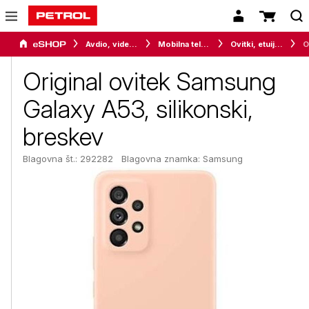
Avdio, video in telefonija
Mobilna telefonija
Ovitki, etuiji, torbice in držala
Original ovitek Samsung
Galaxy A53, silikonski,
breskev
Blagovna št.: 292282
Blagovna znamka:
Samsung