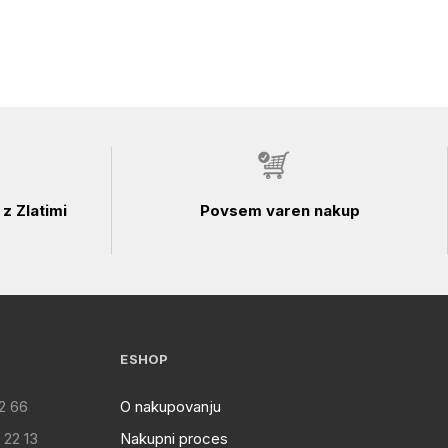
z Zlatimi
Povsem varen nakup
ESHOP
2 66
O nakupovanju
 22 13
Nakupni proces