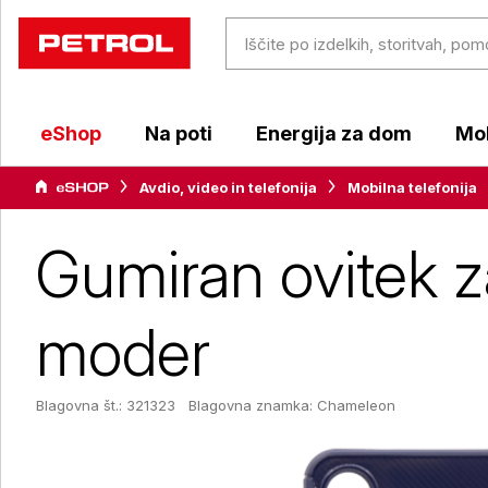
eShop
Na poti
Energija za dom
Mob
Avdio, video in telefonija
Mobilna telefonija
Gumiran ovitek 
moder
Blagovna št.: 321323
Blagovna znamka:
Chameleon