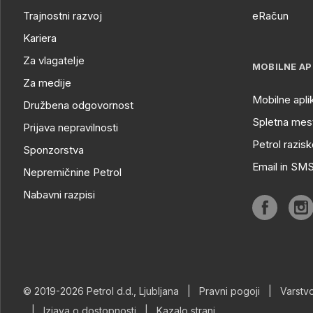
Trajnostni razvoj
eRačun
Kariera
Za vlagatelje
MOBILNE AP
Za medije
Mobilne apli
Družbena odgovornost
Spletna mest
Prijava nepravilnosti
Petrol razisk
Sponzorstva
Email in SM
Nepremičnine Petrol
Nabavni razpisi
© 2019-2026 Petrol d.d., Ljubljana
|
Pravni pogoji
|
Varstv
|
Izjava o dostopnosti
|
Kazalo strani