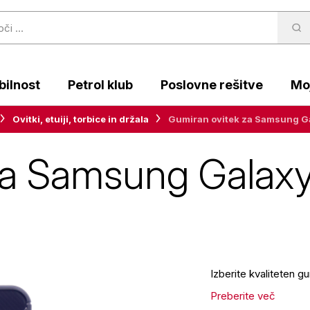
ilnost
Petrol klub
Poslovne rešitve
Moj
Ovitki, etuiji, torbice in držala
Gumiran ovitek za Samsung Ga
za Samsung Galaxy
Izberite kvaliteten 
Preberite več