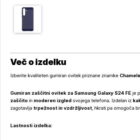
Več o izdelku
Izberite kvaliteten gumiran ovitek priznane znamke
Chamele
Gumiran zaščitni ovitek za Samsung Galaxy S24 FE
je p
zaščito
in
moderen izgled
svojega telefona. Izdelan iz
ka
zagotavlja
trpežnost in vzdržljivost
, hkrati pa omogoča b
Lastnosti izdelka
: