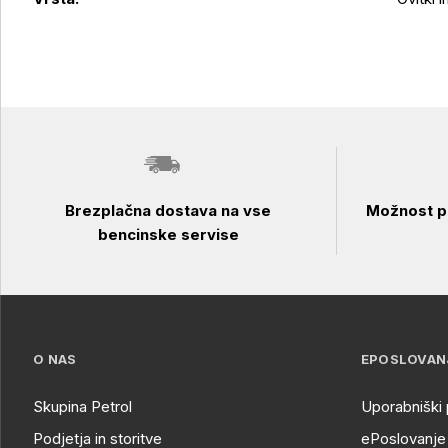
Brezplačna dostava na vse
Možnost pl
bencinske servise
O NAS
EPOSLOVAN
Skupina Petrol
Uporabniški 
Podjetja in storitve
ePoslovanje 