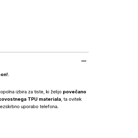
on!
.
opolna izbira za tiste, ki želijo
povečano
kovostnega TPU materiala
, ta ovitek
rezskrbno uporabo telefona.