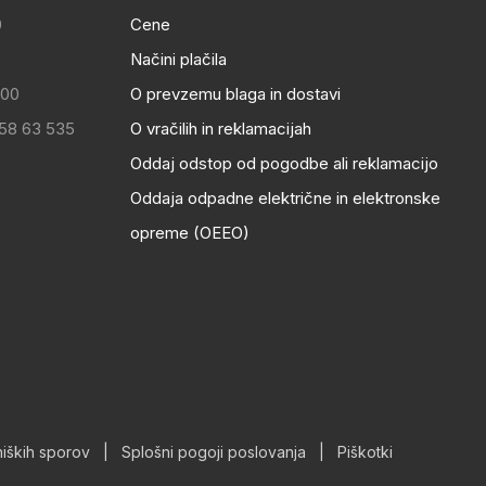
0
Cene
Načini plačila
:00
O prevzemu blaga in dostavi
 58 63 535
O vračilih in reklamacijah
Oddaj odstop od pogodbe ali reklamacijo
Oddaja odpadne električne in elektronske
opreme (OEEO)
iških sporov
|
Splošni pogoji poslovanja
|
Piškotki