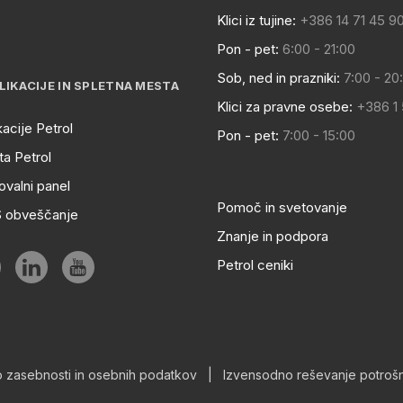
Klici iz tujine:
+386 14 71 45 9
Pon - pet:
6:00 - 21:00
Sob, ned in prazniki:
7:00 - 20
LIKACIJE IN SPLETNA MESTA
Klici za pravne osebe:
+386 1
kacije Petrol
Pon - pet:
7:00 - 15:00
a Petrol
ovalni panel
Pomoč in svetovanje
S obveščanje
Znanje in podpora
Petrol ceniki
o zasebnosti in osebnih podatkov
|
Izvensodno reševanje potrošn