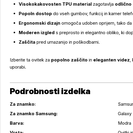
Več o izdelku
Visokokakovosten TPU material
zagotavlja
odlično
Popoln dostop
do vseh gumbov, funkcij in kamer telef
Ergonomski dizajn
omogoča udoben oprijem, tako da te
Moderen izgled
s preprosto in elegantno obliko, ki d
Zaščita
pred umazanijo in poškodbami.
Izberite ta ovitek za
popolno zaščito
in
eleganten videz
,
uporabi.
Podrobnosti izdelka
Za znamko:
Samsu
Za znamko Samsung:
Galaxy
Podrobnosti izdelka
Barva:
Modra
Vrsta:
Ovitki in