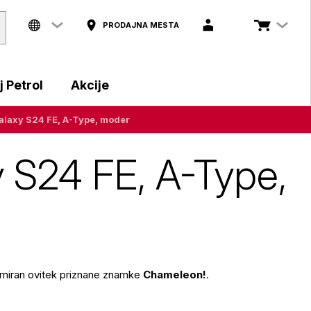
PRODAJNA MESTA
 Petrol
Akcije
laxy S24 FE, A-Type, moder
 S24 FE, A-Type,
gumiran ovitek priznane znamke
Chameleon!
.