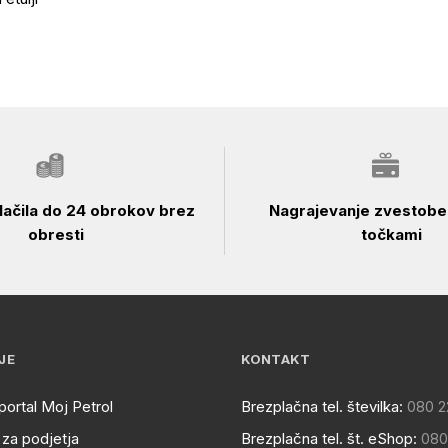
ačila do 24 obrokov brez
Nagrajevanje zvestobe 
obresti
točkami
JE
KONTAKT
portal Moj Petrol
Brezplačna tel. številka:
080 2
za podjetja
Brezplačna tel. št. eShop:
080