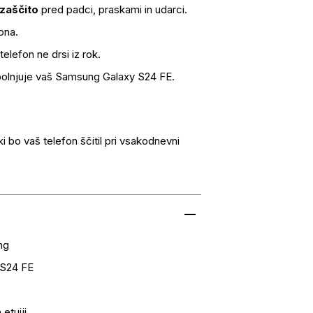
 zaščito
pred padci, praskami in udarci.
ona.
lefon ne drsi iz rok.
opolnjuje vaš Samsung Galaxy S24 FE.
 ki bo vaš telefon ščitil pri vsakodnevni
ng
 S24 FE
 etuiji