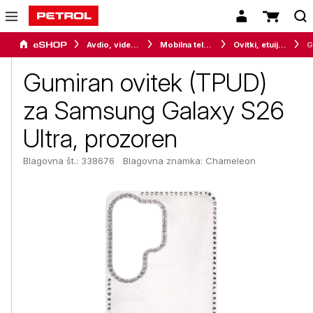
Avdio, video in telefonija
Mobilna telefonija
Ovitki, etuiji, torbice in držala
Gumiran ovitek (TPUD)
za Samsung Galaxy S26
Ultra, prozoren
Blagovna št.: 338676
Blagovna znamka:
Chameleon