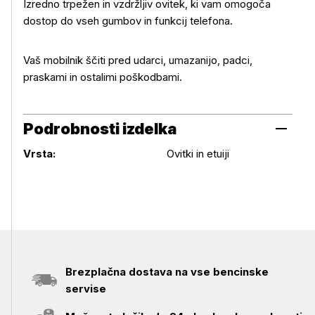
Več o izdelku
Izredno trpežen in vzdržljiv ovitek, ki vam omogoča
dostop do vseh gumbov in funkcij telefona.
Vaš mobilnik ščiti pred udarci, umazanijo, padci,
praskami in ostalimi poškodbami.
Podrobnosti izdelka
Podrobnosti izdelka
Vrsta:
Ovitki in etuiji
Brezplačna dostava na vse bencinske
servise