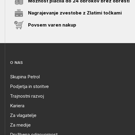
Možnost plačila do 24 obrokov brez obresti
Nagrajevanje zvestobe z Zlatimi točkami
Povsem varen nakup
O NAS
Skupina Petrol
Podjetja in storitve
Trajnostni razvoj
Kariera
Za vlagatelje
Za medije
Družbena odgovornost