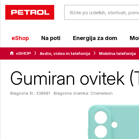
eShop
Na poti
Energija za dom
Mob
Avdio, video in telefonija
Mobilna telefonija
Gumiran ovitek 
Blagovna št.: 338681
Blagovna znamka:
Chameleon