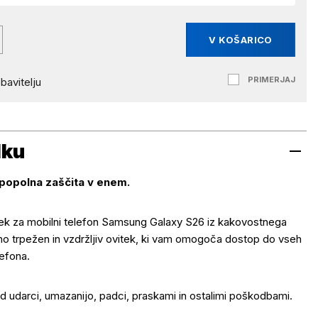
V KOŠARICO
PRIMERJAJ
bavitelju
lku
popolna zaščita v enem.
tek za mobilni telefon Samsung Galaxy S26 iz kakovostnega
no trpežen in vzdržljiv ovitek, ki vam omogoča dostop do vseh
lefona.
ed udarci, umazanijo, padci, praskami in ostalimi poškodbami.