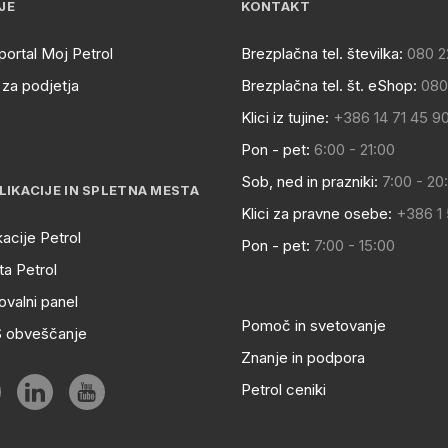
JE
KONTAKT
portal Moj Petrol
Brezplačna tel. številka:
080 2
za podjetja
Brezplačna tel. št. eShop:
080
Klici iz tujine:
+386 14 71 45 9
Pon - pet:
6:00 - 21:00
Sob, ned in prazniki:
7:00 - 20
LIKACIJE IN SPLETNA MESTA
Klici za pravne osebe:
+386 1
kacije Petrol
Pon - pet:
7:00 - 15:00
a Petrol
ovalni panel
Pomoč in svetovanje
S obveščanje
Znanje in podpora
Petrol ceniki