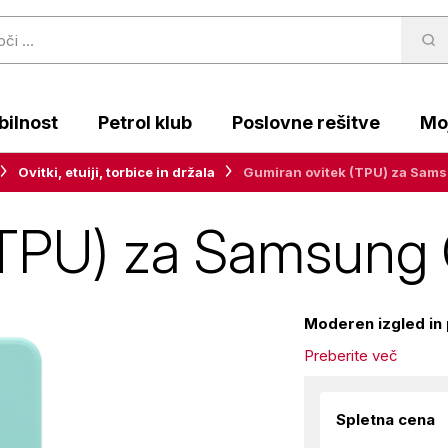
ilnost
Petrol klub
Poslovne rešitve
Moj
Ovitki, etuiji, torbice in držala
Gumiran ovitek (TPU) za Sams
(TPU) za Samsung 
Moderen izgled in 
Preberite več
Spletna cena