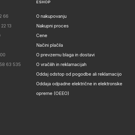
ESHOP
2 66
O nakupovanju
 22 13
Nakupni proces
0
Cene
Načini plačila
:00
O prevzemu blaga in dostavi
 58 63 535
O vračilih in reklamacijah
Oddaj odstop od pogodbe ali reklamacijo
Oddaja odpadne električne in elektronske
opreme (OEEO)