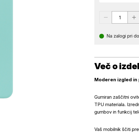
Na zalogi pri do
Več o izde
Moderen izgled in 
Gumiran zaščitni ovi
TPU materiala. Izred
Več o izdelku
gumbov in funkcij te
Vaš mobilnik ščiti pr