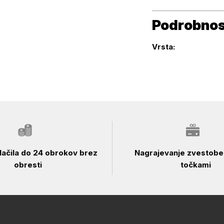
Podrobnost
Podrobnosti izdelka
Vrsta:
ačila do 24 obrokov brez
Nagrajevanje zvestobe 
obresti
točkami