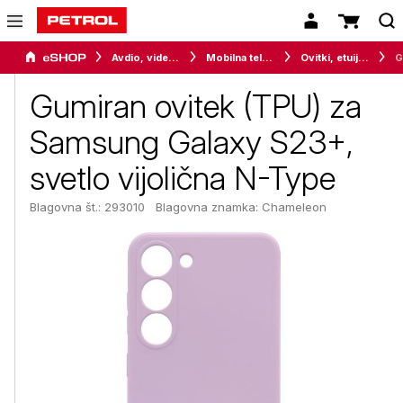
Avdio, video in telefonija
Mobilna telefonija
Ovitki, etuiji, torbice in držala
Gumiran ovitek (TPU) za
Samsung Galaxy S23+,
svetlo vijolična N-Type
Blagovna št.: 293010
Blagovna znamka:
Chameleon