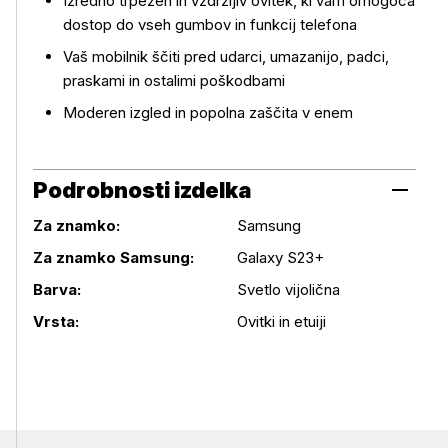
Izredno trpežen in vzdržljiv ovitek, ki vam omogoča
dostop do vseh gumbov in funkcij telefona
Vaš mobilnik ščiti pred udarci, umazanijo, padci,
praskami in ostalimi poškodbami
Moderen izgled in popolna zaščita v enem
Podrobnosti izdelka
Za znamko:
Samsung
Za znamko Samsung:
Galaxy S23+
Podrobnosti izdelka
Barva:
Svetlo vijolična
Vrsta:
Ovitki in etuiji