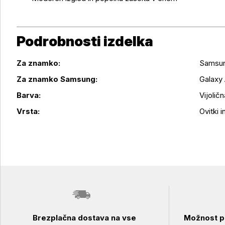
Podrobnosti izdelka
Za znamko:
Samsu
Za znamko Samsung:
Galaxy
Podrobnosti izdelka
Barva:
Vijoličn
Vrsta:
Ovitki in
Brezplačna dostava na vse
Možnost pl