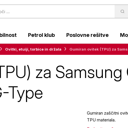
ilnost
Petrol klub
Poslovne rešitve
Moj
Ovitki, etuiji, torbice in držala
Gumiran ovitek (TPU) za Sams
(TPU) za Samsung 
G-Type
Gumiran zaščitni ovi
TPU materiala.