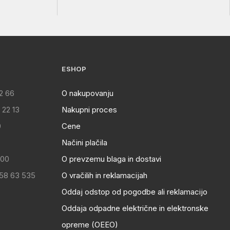
ESHOP
2 66
O nakupovanju
 22 13
Nakupni proces
0
Cene
Načini plačila
:00
O prevzemu blaga in dostavi
 58 63 535
O vračilih in reklamacijah
Oddaj odstop od pogodbe ali reklamacijo
Oddaja odpadne električne in elektronske
opreme (OEEO)