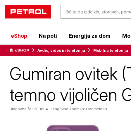
eShop
Na poti
Energija za dom
Mob
Avdio, video in telefonija
Mobilna telefonija
Gumiran ovitek 
temno vijoličen 
Blagovna št.: 283604
Blagovna znamka:
Chameleon