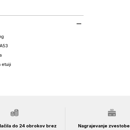
ng
 A53
a
 etuiji
ačila do 24 obrokov brez
Nagrajevanje zvestobe 