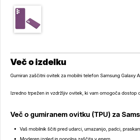
Več o izdelku
Gumiran zaščitni ovitek za mobilni telefon Samsung Galaxy 
Izredno trpežen in vzdržljiv ovitek, ki vam omogoča dostop 
Več o izdelku
Več o gumiranem ovitku (TPU) za Sam
Vaš mobilnik ščiti pred udarci, umazanijo, padci, praska
Moderen izgled in popolna zaščita v enem