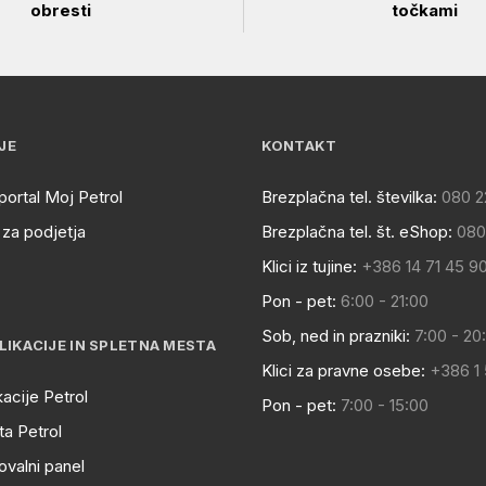
obresti
točkami
JE
KONTAKT
portal Moj Petrol
Brezplačna tel. številka:
080 2
za podjetja
Brezplačna tel. št. eShop:
080
Klici iz tujine:
+386 14 71 45 9
Pon - pet:
6:00 - 21:00
Sob, ned in prazniki:
7:00 - 20
LIKACIJE IN SPLETNA MESTA
Klici za pravne osebe:
+386 1
kacije Petrol
Pon - pet:
7:00 - 15:00
a Petrol
ovalni panel