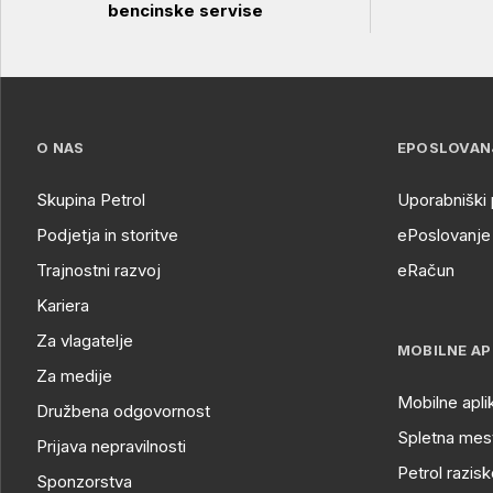
bencinske servise
O NAS
EPOSLOVAN
Skupina Petrol
Uporabniški 
Podjetja in storitve
ePoslovanje 
Trajnostni razvoj
eRačun
Kariera
Za vlagatelje
MOBILNE AP
Za medije
Mobilne apli
Družbena odgovornost
Spletna mest
Prijava nepravilnosti
Petrol razisk
Sponzorstva