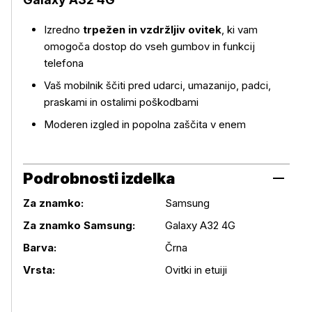
Izredno
trpežen in vzdržljiv ovitek
, ki vam
Več o izdelku
omogoča dostop do vseh gumbov in funkcij
telefona
Vaš mobilnik ščiti pred udarci, umazanijo, padci,
praskami in ostalimi poškodbami
Moderen izgled in popolna zaščita v enem
Podrobnosti izdelka
Za znamko:
Samsung
Za znamko Samsung:
Galaxy A32 4G
Podrobnosti izdelka
Barva:
Črna
Vrsta:
Ovitki in etuiji