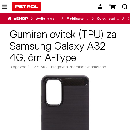
Avdio, video in telefonija
Mobilna telefonija
Ovitki, etuiji, torbice in držala
Gumiran ovitek (TPU) za
Samsung Galaxy A32
4G, črn A-Type
Blagovna št.: 270602
Blagovna znamka:
Chameleon