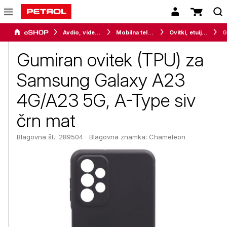
Avdio, video in telefonija
Mobilna telefonija
Ovitki, etuiji, torbice in držala
Gumiran ovitek (TPU) za
Samsung Galaxy A23
4G/A23 5G, A-Type siv
črn mat
Blagovna št.: 289504
Blagovna znamka:
Chameleon