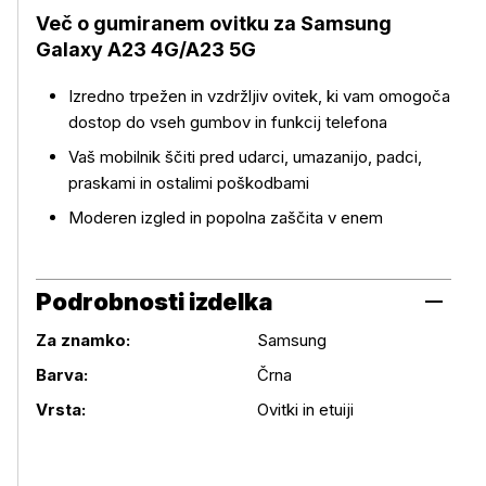
Več o gumiranem ovitku za
Samsung
Galaxy A23 4G/A23 5G
Več o izdelku
Izredno trpežen in vzdržljiv ovitek, ki vam omogoča
dostop do vseh gumbov in funkcij telefona
Vaš mobilnik ščiti pred udarci, umazanijo, padci,
praskami in ostalimi poškodbami
Moderen izgled in popolna zaščita v enem
Podrobnosti izdelka
Za znamko:
Samsung
Podrobnosti izdelka
Barva:
Črna
Vrsta:
Ovitki in etuiji