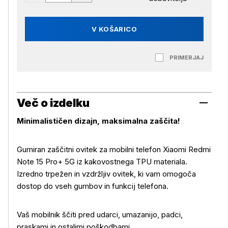
V KOŠARICO
PRIMERJAJ
Več o izdelku
Minimalističen dizajn, maksimalna zaščita!
Gumiran zaščitni ovitek za mobilni telefon Xiaomi Redmi
Note 15 Pro+ 5G iz kakovostnega TPU materiala.
Izredno trpežen in vzdržljiv ovitek, ki vam omogoča
dostop do vseh gumbov in funkcij telefona.
Več o izdelku
Vaš mobilnik ščiti pred udarci, umazanijo, padci,
praskami in ostalimi poškodbami.