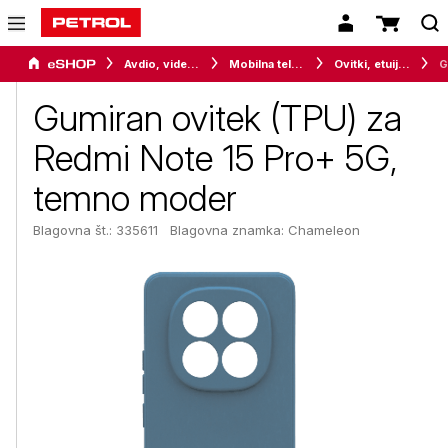
Avdio, video in telefonija
Mobilna telefonija
Ovitki, etuiji, torbice in držala
Gumiran ovitek (TPU) za
Redmi Note 15 Pro+ 5G,
temno moder
Blagovna št.: 335611
Blagovna znamka:
Chameleon