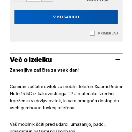
V KOŠARICO
PRIMERJAJ
Več o izdelku
Zanesljiva zaščita za vsak dan!
Gumiran zaščitni ovitek za mobilni telefon Xiaomi Redmi
Note 15 5G iz kakovostnega TPU materiala. Izredno
trpežen in vzdržljiv ovitek, ki vam omogoča dostop do
vseh gumbov in funkcij telefona.
Več o izdelku
Vaš mobilnik ščiti pred udarci, umazanijo, padci,
praskami in ostalimi poškodbami.