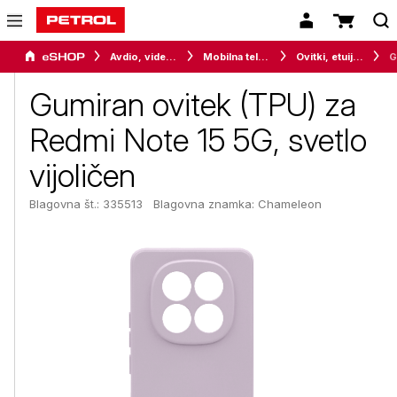
Avdio, video in telefonija
Mobilna telefonija
Ovitki, etuiji, torbice in držala
Gumiran ovitek (TPU) za
Redmi Note 15 5G, svetlo
vijoličen
Blagovna št.: 335513
Blagovna znamka:
Chameleon