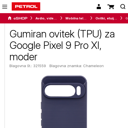
Avdio, video in telefonija
Mobilna telefonija
Ovitki, etuiji, torbice in držala
Gumiran ovitek (TPU) za
Google Pixel 9 Pro Xl,
moder
Blagovna št.: 321559
Blagovna znamka:
Chameleon