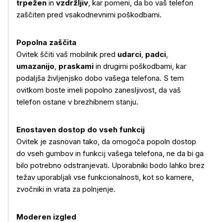
trpežen
in
vzdržljiv
, kar pomeni, da bo vaš telefon
zaščiten pred vsakodnevnimi poškodbami.
Popolna zaščita
Ovitek ščiti vaš mobilnik pred
udarci
,
padci
,
umazanijo
,
praskami
in drugimi poškodbami, kar
podaljša življenjsko dobo vašega telefona. S tem
ovitkom boste imeli popolno zanesljivost, da vaš
Več o izdelku
telefon ostane v brezhibnem stanju.
Enostaven dostop do vseh funkcij
Ovitek je zasnovan tako, da omogoča popoln dostop
do vseh gumbov in funkcij vašega telefona, ne da bi ga
bilo potrebno odstranjevati. Uporabniki bodo lahko brez
težav uporabljali vse funkcionalnosti, kot so kamere,
zvočniki in vrata za polnjenje.
Moderen izgled