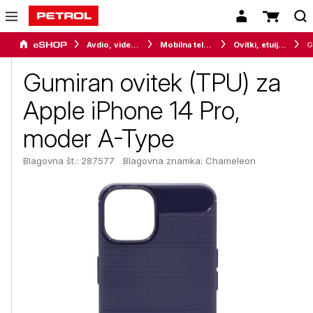
Avdio, video in telefonija
Mobilna telefonija
Ovitki, etuiji, torbice in držala
Gumiran ovitek (TPU) za
Apple iPhone 14 Pro,
moder A-Type
Blagovna št.: 287577
Blagovna znamka:
Chameleon