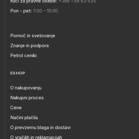
Klici za pravne osebe:
+386 1 58 63 535
Pon - pet:
7:00 - 15:00
Pomoč in svetovanje
Znanje in podpora
Petrol ceniki
ESHOP
O nakupovanju
Nakupni proces
Cene
Načini plačila
O prevzemu blaga in dostavi
O vračilih in reklamacijah