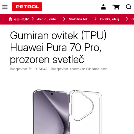
Avdio, video in telefonija
Mobilna telefonija
Ovitki, etuiji, torbice in držala
Gumiran ovitek (TPU)
Huawei Pura 70 Pro,
prozoren svetleč
Blagovna št.: 316041
Blagovna znamka:
Chameleon