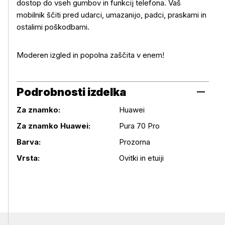
Več o izdelku
dostop do vseh gumbov in funkcij telefona. Vaš
mobilnik ščiti pred udarci, umazanijo, padci, praskami in
ostalimi poškodbami.
Moderen izgled in popolna zaščita v enem!
Podrobnosti izdelka
Za znamko:
Huawei
Za znamko Huawei:
Pura 70 Pro
Podrobnosti izdelka
Barva:
Prozorna
Vrsta:
Ovitki in etuiji