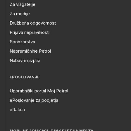
Za vlagatelje
Za medije
Družbena odgovornost
Prijava nepravilnosti
Sponzorstva
Nepremičnine Petrol
Nabavni razpisi
EPOSLOVANJE
Uporabniški portal Moj Petrol
ePoslovanje za podjetja
eRačun
MOBILNE APLIKACIJE IN SPLETNA MESTA