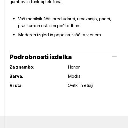
gumbov in funkcij telefona.
Vaš mobilnik ščiti pred udarci, umazanijo, padci,
praskami in ostalimi poškodbami.
Moderen izgled in popolna zaščita v enem.
Podrobnosti izdelka
Za znamko:
Honor
Podrobnosti izdelka
Barva:
Modra
Vrsta:
Ovitki in etuiji