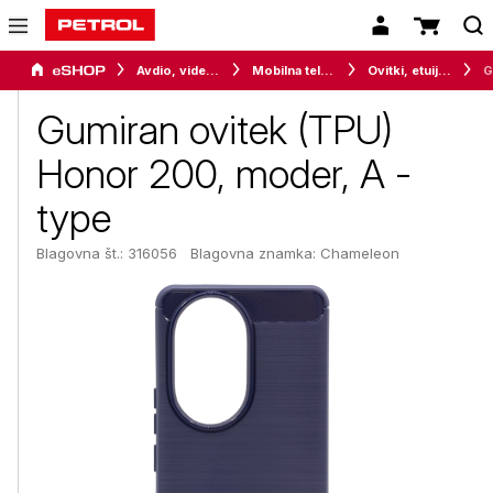
Avdio, video in telefonija
Mobilna telefonija
Ovitki, etuiji, torbice in držala
Gumiran ovitek (TPU)
Honor 200, moder, A -
type
Blagovna št.: 316056
Blagovna znamka:
Chameleon