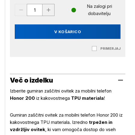
Na zalogi pri
dobavitelju
V KOŠARICO
PRIMERJAJ
Več o izdelku
Izberite gumiran zaščitni ovitek za mobilni telefon
Honor 200
iz kakovostnega
TPU materiala
!
Gumiran zaščitni ovitek za mobilni telefon Honor 200 iz
kakovostnega TPU materiala. Izredno
trpežen in
vzdržljiv ovitek
, ki vam omogoča dostop do vseh
Več o izdelku