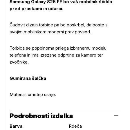
Samsung Galaxy S25 FE bo vaš mobilnik ščitila
pred praskami in udarci.
Čudovit dizajn torbice pa bo poskrbel, da boste s
svojim mobilnikom moderni prav povsod.
Več o izdelku
Torbica se popolnoma prilega izbranemu modelu
telefona in ima izrezane odprtine za kamero ter
zvočnike.
Gumirana šalčka
Material: umetno usnje.
Podrobnosti izdelka
Barva:
Rdeča
Podrobnosti izdelka