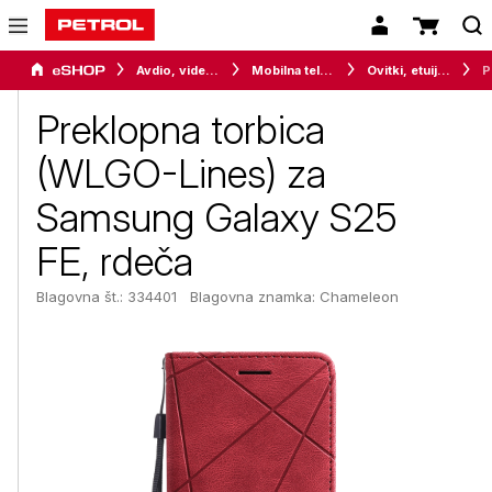
Avdio, video in telefonija
Mobilna telefonija
Ovitki, etuiji, torbice in držala
Prekl
Preklopna torbica
(WLGO-Lines) za
Samsung Galaxy S25
FE, rdeča
Blagovna št.: 334401
Blagovna znamka:
Chameleon