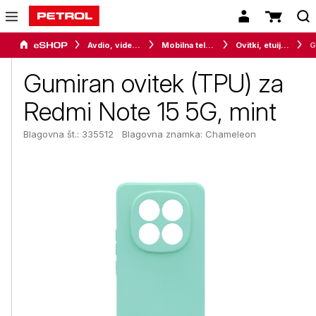
Avdio, video in telefonija
Mobilna telefonija
Ovitki, etuiji, torbice in držala
Gumiran ovitek (TPU) za
Redmi Note 15 5G, mint
Blagovna št.: 335512
Blagovna znamka:
Chameleon