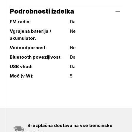
Podrobnosti izdelka
FM radio:
Da
Vgrajena baterija /
Ne
akumulator:
Vodoodpornost:
Ne
Podrobnosti izdelka
Bluetooth povezljivost:
Da
USB vhod:
Da
Moč (v W):
5
Brezplačna dostava na vse bencinske