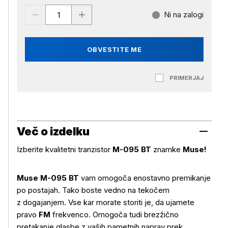
Ni na zalogi
OBVESTITE ME
PRIMERJAJ
Več o izdelku
Izberite kvalitetni tranzistor
M-095 BT
znamke
Muse!
Muse M-095 BT
vam omogoča enostavno premikanje
po postajah. Tako boste vedno na tekočem
z dogajanjem. Vse kar morate storiti je, da ujamete
pravo
FM
frekvenco. Omogoča tudi brezžično
pretakanje glasbe z vaših pametnih naprav prek