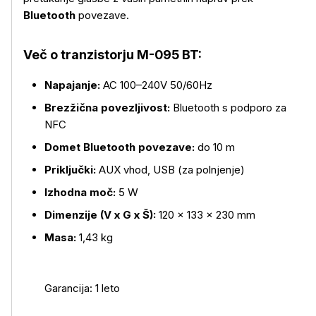
Bluetooth
povezave.
Več o tranzistorju
M-095 BT:
Napajanje:
AC 100–240V 50/60Hz
Več o izdelku
Brezžična povezljivost:
Bluetooth s podporo za
NFC
Domet Bluetooth povezave:
do 10 m
Priključki:
AUX vhod, USB (za polnjenje)
Izhodna moč:
5 W
Dimenzije (V x G x Š):
120 × 133 × 230 mm
Masa:
1,43 kg
Garancija: 1 leto