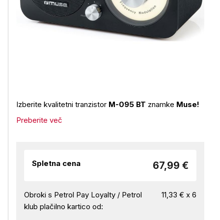
Izberite kvalitetni tranzistor
M-095 BT
znamke
Muse!
Preberite več
Spletna cena
67,99 €
Obroki s Petrol Pay Loyalty / Petrol
11,33 € x 6
klub plačilno kartico od: