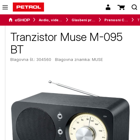
Avdio, video in telefonija
Glasbeni predvajalniki
Prenosni CD / radiokasetofoni
Tr
Tranzistor Muse M-095
BT
Blagovna št.: 304560
Blagovna znamka:
MUSE