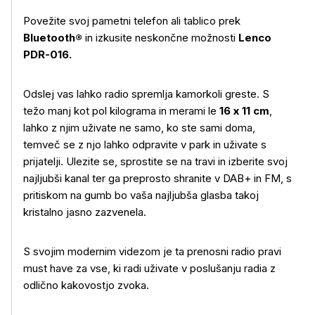
Povežite svoj pametni telefon ali tablico prek
Bluetooth®
in izkusite neskončne možnosti
Lenco
PDR-016.
Odslej vas lahko radio spremlja kamorkoli greste. S
težo manj kot pol kilograma in merami le
16 x 11 cm
,
lahko z njim uživate ne samo, ko ste sami doma,
temveč se z njo lahko odpravite v park in uživate s
prijatelji. Ulezite se, sprostite se na travi in izberite svoj
najljubši kanal ter ga preprosto shranite v DAB+ in FM, s
pritiskom na gumb bo vaša najljubša glasba takoj
kristalno jasno zazvenela.
S svojim modernim videzom je ta prenosni radio pravi
must have za vse, ki radi uživate v poslušanju radia z
odlično kakovostjo zvoka.