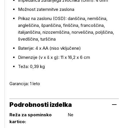
Impedanca zunanjega zvočnika (Ohm): 4 ohm
Možnost zatemnitve zaslona
Prikaz na zaslonu (OSD): danščina, nemščina,
angleščina, španščina, finščina, francoščina,
italijanščina, nizozemščina, norveščina, poljščina,
švedščina, turščina
Baterije: 4 x AA (niso vključene)
Dimenzije (v x š x g): 11 x 16,2 x 6 cm
Teža: 0,39 kg
Garancija: 1 leto
Podrobnosti izdelka
Reža za spominsko
Ne
kartico: