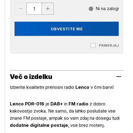
Ni na zalogi
OBVESTITE ME
PRIMERJAJ
Več o izdelku
Izberite kvalitetni prenosni radio
Lenco
v črni barvi!
Lenco PDR-016
je
DAB+
in
FM radio
z dobro
kakovostjo zvoka. Ne samo, da lahko poslušate vse
znane FM postaje, ampak so vam zdaj na dosegu tudi
dodatne digitalne postaje
, vse brez motenj.