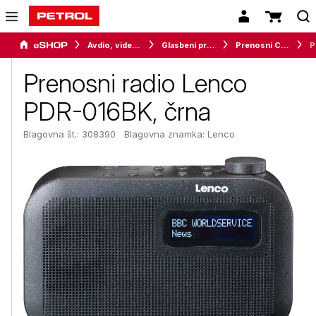
Avdio, video in telefonija
Glasbeni predvajalniki
Prenosni CD / radiokasetofoni
Pre
Prenosni radio Lenco
PDR-016BK, črna
Blagovna št.: 308390
Blagovna znamka:
Lenco