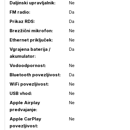
Daljinski upravljalnik:
Ne
FM radio:
Da
Prikaz RDS:
Da
Brezžični mikrofon:
Ne
Ethernet priključek:
Ne
Vgrajena baterija /
Da
akumulator:
Vodoodpornost:
Ne
Bluetooth povezljivost:
Da
WiFi povezljivost:
Ne
Podrobnosti izdelka
USB vhod:
Ne
Apple Airplay
Ne
predvajanje:
Apple CarPlay
Ne
povezljivost: