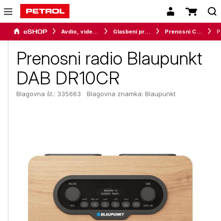
Avdio, video in telefonija
Glasbeni predvajalniki
Prenosni CD / radiokasetofoni
Pr
Prenosni radio Blaupunkt
DAB DR10CR
Blagovna št.: 335663
Blagovna znamka:
Blaupunkt