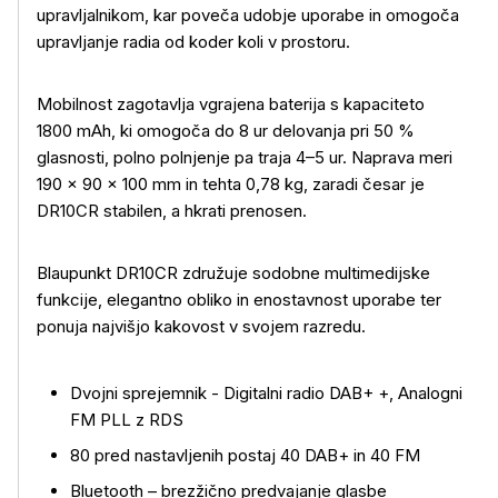
upravljalnikom, kar poveča udobje uporabe in omogoča
upravljanje radia od koder koli v prostoru.
Mobilnost zagotavlja vgrajena baterija s kapaciteto
1800 mAh, ki omogoča do 8 ur delovanja pri 50 %
Več o izdelku
glasnosti, polno polnjenje pa traja 4–5 ur. Naprava meri
190 × 90 × 100 mm in tehta 0,78 kg, zaradi česar je
DR10CR stabilen, a hkrati prenosen.
Blaupunkt DR10CR združuje sodobne multimedijske
funkcije, elegantno obliko in enostavnost uporabe ter
ponuja najvišjo kakovost v svojem razredu.
Dvojni sprejemnik - Digitalni radio DAB+ +, Analogni
FM PLL z RDS
80 pred nastavljenih postaj 40 DAB+ in 40 FM
Bluetooth – brezžično predvajanje glasbe