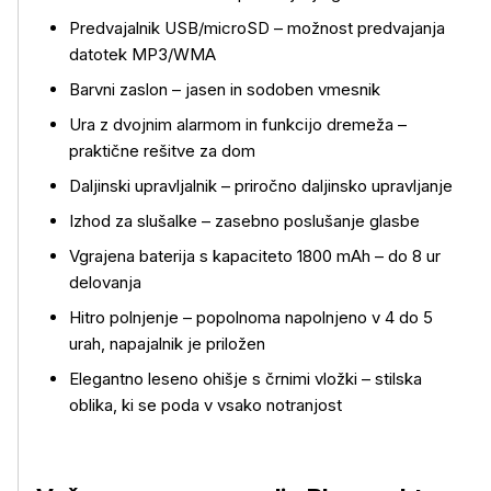
Predvajalnik USB/microSD – možnost predvajanja
datotek MP3/WMA
Barvni zaslon – jasen in sodoben vmesnik
Ura z dvojnim alarmom in funkcijo dremeža –
praktične rešitve za dom
Daljinski upravljalnik – priročno daljinsko upravljanje
Izhod za slušalke – zasebno poslušanje glasbe
Vgrajena baterija s kapaciteto 1800 mAh – do 8 ur
delovanja
Hitro polnjenje – popolnoma napolnjeno v 4 do 5
urah, napajalnik je priložen
Elegantno leseno ohišje s črnimi vložki – stilska
oblika, ki se poda v vsako notranjost