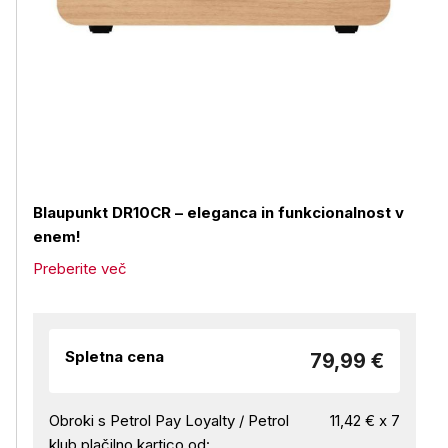
Blaupunkt DR10CR – eleganca in funkcionalnost v
enem!
Preberite več
Spletna cena
79,99 €
Obroki s Petrol Pay Loyalty / Petrol
11,42 € x 7
klub plačilno kartico od: