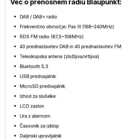
Več o prenosnem radiu Blaupunkt:
DAB / DAB+ radio
Frekvenčno območje: Pas III (168~240MHz)
RDS FM radio (87,5~108MHz)
40 prednastavitev DAB in 40 prednastavitev FM
Teleskopska antena (zložljiva/vrtljiva)
Bluetooth 5.3
USB predvajalnik
MicroSD predvajalnik
Izhod za slušalke
LCD zaslon
Ura z alarmom
Časovnik za izklop
Daljinski upravljalnik