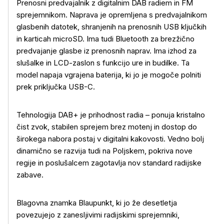
Prenosni predvajalnik z digitalnim DAB radiem in FM
sprejemnikom. Naprava je opremljena s predvajalnikom
glasbenih datotek, shranjenih na prenosnih USB ključkih
in karticah microSD. Ima tudi Bluetooth za brezžično
predvajanje glasbe iz prenosnih naprav. Ima izhod za
slušalke in LCD-zaslon s funkcijo ure in budilke. Ta
model napaja vgrajena baterija, ki jo je mogoče polniti
prek priključka USB-C.
Tehnologija DAB+ je prihodnost radia – ponuja kristalno
čist zvok, stabilen sprejem brez motenj in dostop do
širokega nabora postaj v digitalni kakovosti. Vedno bolj
dinamično se razvija tudi na Poljskem, pokriva nove
regije in poslušalcem zagotavlja nov standard radijske
zabave.
Blagovna znamka Blaupunkt, ki jo že desetletja
povezujejo z zanesljivimi radijskimi sprejemniki,