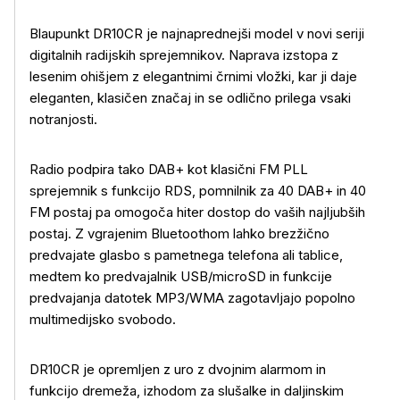
Blaupunkt DR10CR je najnaprednejši model v novi seriji
digitalnih radijskih sprejemnikov. Naprava izstopa z
lesenim ohišjem z elegantnimi črnimi vložki, kar ji daje
eleganten, klasičen značaj in se odlično prilega vsaki
notranjosti.
Radio podpira tako DAB+ kot klasični FM PLL
sprejemnik s funkcijo RDS, pomnilnik za 40 DAB+ in 40
FM postaj pa omogoča hiter dostop do vaših najljubših
postaj. Z vgrajenim Bluetoothom lahko brezžično
predvajate glasbo s pametnega telefona ali tablice,
medtem ko predvajalnik USB/microSD in funkcije
predvajanja datotek MP3/WMA zagotavljajo popolno
multimedijsko svobodo.
DR10CR je opremljen z uro z dvojnim alarmom in
funkcijo dremeža, izhodom za slušalke in daljinskim