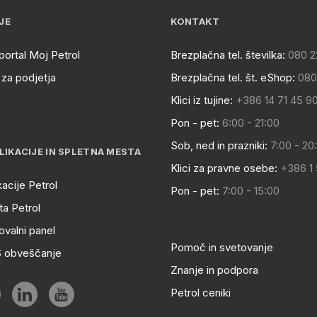
JE
KONTAKT
portal Moj Petrol
Brezplačna tel. številka:
080 2
za podjetja
Brezplačna tel. št. eShop:
080
Klici iz tujine:
+386 14 71 45 9
Pon - pet:
6:00 - 21:00
Sob, ned in prazniki:
7:00 - 20
LIKACIJE IN SPLETNA MESTA
Klici za pravne osebe:
+386 1
kacije Petrol
Pon - pet:
7:00 - 15:00
a Petrol
ovalni panel
Pomoč in svetovanje
S obveščanje
Znanje in podpora
Petrol ceniki