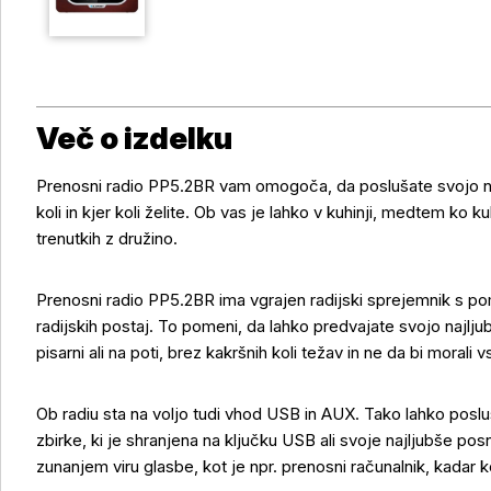
Več o izdelku
Prenosni radio PP5.2BR vam omogoča, da poslušate svojo naj
koli in kjer koli želite. Ob vas je lahko v kuhinji, medtem ko ku
trenutkih z družino.
Prenosni radio PP5.2BR ima vgrajen radijski sprejemnik s po
radijskih postaj. To pomeni, da lahko predvajate svojo najlju
pisarni ali na poti, brez kakršnih koli težav in ne da bi morali
Ob radiu sta na voljo tudi vhod USB in AUX. Tako lahko posl
zbirke, ki je shranjena na ključku USB ali svoje najljubše pos
zunanjem viru glasbe, kot je npr. prenosni računalnik, kadar kol