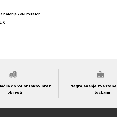
a baterija / akumulator
AUX
ačila do 24 obrokov brez
Nagrajevanje zvestobe 
obresti
točkami