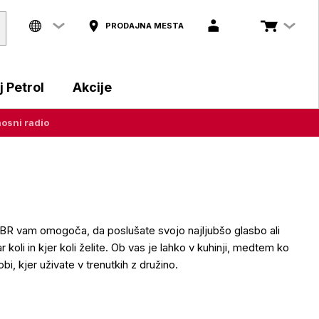
PRODAJNA MESTA
 Petrol
Akcije
osni radio
o
BR vam omogoča, da poslušate svojo najljubšo glasbo ali
 koli in kjer koli želite. Ob vas je lahko v kuhinji, medtem ko
obi, kjer uživate v trenutkih z družino.