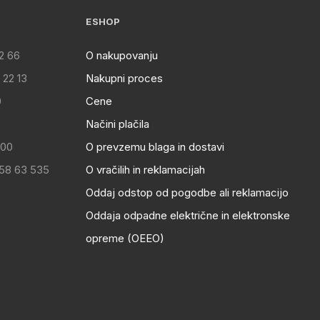
ESHOP
2 66
O nakupovanju
 22 13
Nakupni proces
0
Cene
Načini plačila
:00
O prevzemu blaga in dostavi
 58 63 535
O vračilih in reklamacijah
Oddaj odstop od pogodbe ali reklamacijo
Oddaja odpadne električne in elektronske
opreme (OEEO)