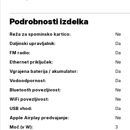
Podrobnosti izdelka
Reža za spominsko kartico:
Ne
Daljinski upravljalnik:
Da
FM radio:
Da
Ethernet priključek:
Ne
Vgrajena baterija / akumulator:
Da
Vodoodpornost:
Da
Bluetooth povezljivost:
Ne
Podrobnosti izdelka
WiFi povezljivost:
Ne
USB vhod:
Da
Apple Airplay predvajanje:
Ne
Moč (v W):
3