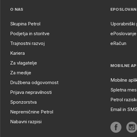
O NAS
EPOSLOVAN
Skupina Petrol
Uporabniški 
Podjetja in storitve
ePoslovanje 
Trajnostni razvoj
eRačun
Kariera
Za vlagatelje
MOBILNE AP
Za medije
Mobilne apli
Družbena odgovornost
Spletna mest
Prijava nepravilnosti
Petrol razisk
Sponzorstva
Email in SM
Nepremičnine Petrol
Nabavni razpisi