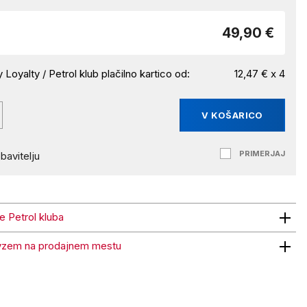
49,90 €
 Loyalty / Petrol klub plačilno kartico od:
12,47 € x 4
V KOŠARICO
PRIMERJAJ
bavitelju
ne Petrol kluba
trol kluba
vzem na prodajnem mestu
 na prodajnem mestu