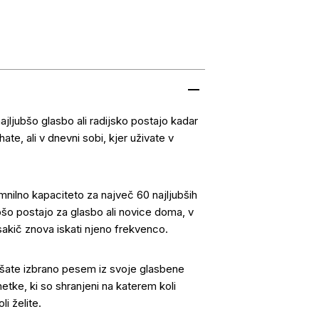
ljubšo glasbo ali radijsko postajo kadar
hate, ali v dnevni sobi, kjer uživate v
mnilno kapaciteto za največ 60 najljubših
bšo postajo za glasbo ali novice doma, v
 vsakič znova iskati njeno frekvenco.
ušate izbrano pesem iz svoje glasbene
netke, ki so shranjeni na katerem koli
i želite.