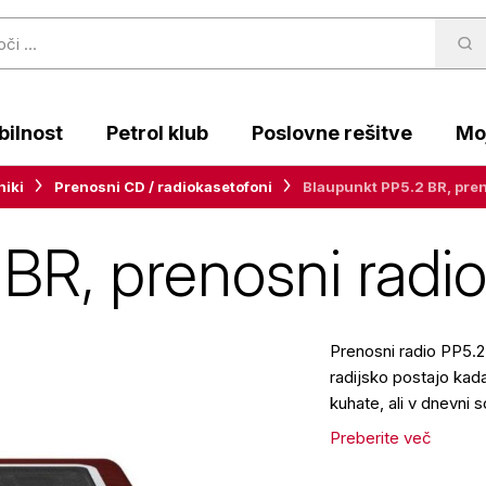
ilnost
Petrol klub
Poslovne rešitve
Moj
niki
Prenosni CD / radiokasetofoni
Blaupunkt PP5.2 BR, pren
BR, prenosni radi
Prenosni radio PP5.2
radijsko postajo kadar
kuhate, ali v dnevni s
Preberite več