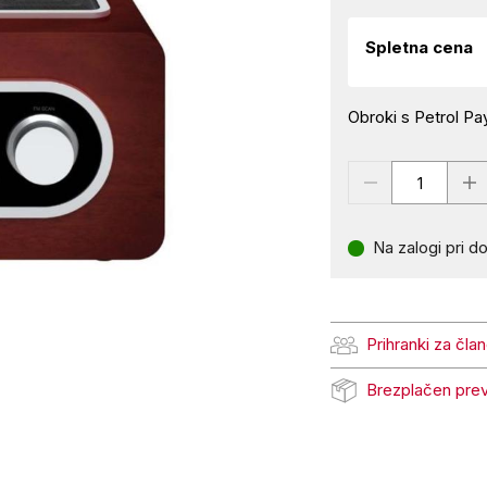
Spletna cena
Obroki s Petrol Pay
Na zalogi pri do
Prihranki za čla
Prihranki za člane Pe
Brezplačen pre
Brezplačen prevzem