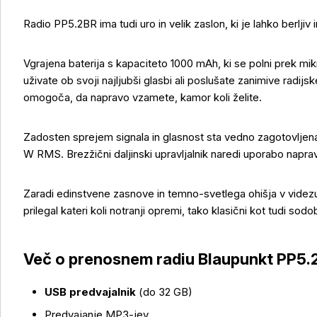
Radio PP5.2BR ima tudi uro in velik zaslon, ki je lahko berljiv 
Vgrajena baterija s kapaciteto 1000 mAh, ki se polni prek m
uživate ob svoji najljubši glasbi ali poslušate zanimive radij
omogoča, da napravo vzamete, kamor koli želite.
Zadosten sprejem signala in glasnost sta vedno zagotovljena
W RMS. Brezžični daljinski upravljalnik naredi uporabo napr
Zaradi edinstvene zasnove in temno-svetlega ohišja v videz
prilegal kateri koli notranji opremi, tako klasični kot tudi sodo
Več o izdelku
Več o prenosnem radiu Blaupunkt PP5.
USB predvajalnik
(do 32 GB)
Predvajanje MP3-jev