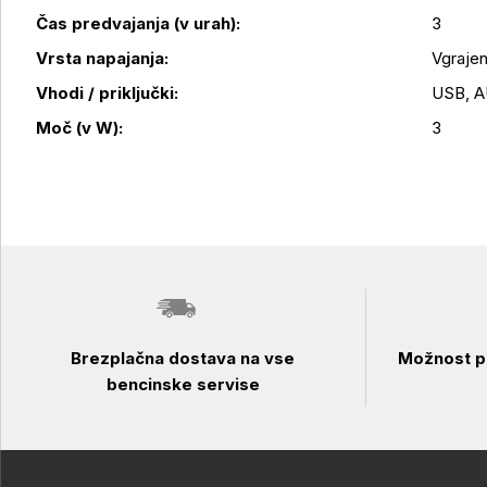
Čas predvajanja (v urah):
3
Vrsta napajanja:
Vgrajen
Vhodi / priključki:
USB, 
Moč (v W):
3
Brezplačna dostava na vse
Možnost pl
bencinske servise