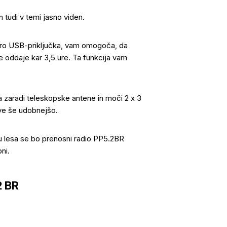
in tudi v temi jasno viden.
ikro USB-priključka, vam omogoča, da
ske oddaje kar 3,5 ure. Ta funkcija vam
 zaradi teleskopske antene in moči 2 x 3
ave še udobnejšo.
u lesa se bo prenosni radio PP5.2BR
bni.
2 BR