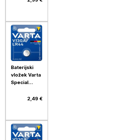
litijski
Baterijski
vložek Varta
Special
V13GA/LR44
1/1 alkalni
2,49 €