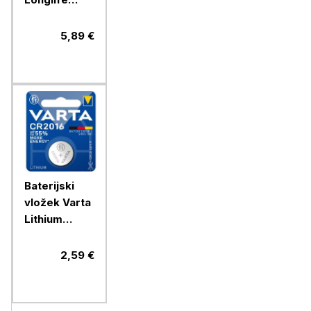
Power AAA
4/1 alkalni
5,89 €
Baterijski
vložek Varta
Lithium
gumb
CR2016 1/1
2,59 €
litijski