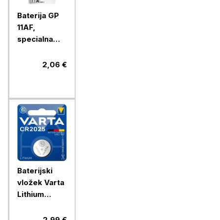
Baterija GP
11AF,
specialna
alkalna, 6V, 1
blister
2,06 €
Baterijski
vložek Varta
Lithium
gumb
CR2025 1/1
2,99 €