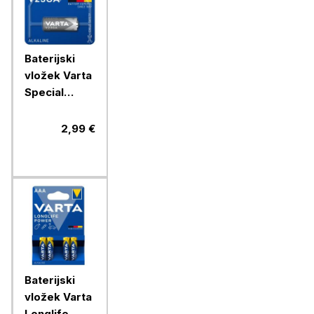
Baterijski
vložek Varta
Special
V23GA 1/1
alkalni
2,99 €
Baterijski
vložek Varta
Longlife