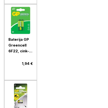
Baterija GP
Greencell
6F22, cink-
kloridna, 9V,
1 blister
1,94 €