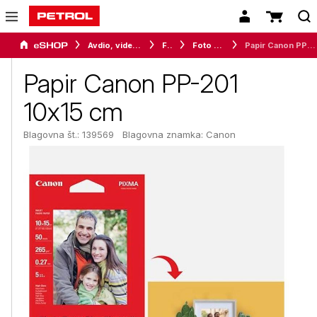
Avdio, video in telefonija
Foto
Foto papir
Papir Canon PP-201 10x15 cm
Papir Canon PP-201
10x15 cm
Blagovna št.: 139569
Blagovna znamka:
Canon