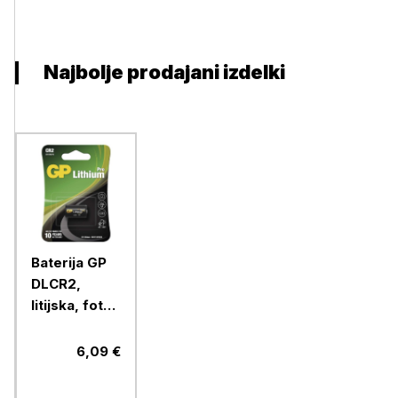
Najbolje prodajani izdelki
Baterija GP
DLCR2,
litijska, foto
CR2, 1 blister
6,09 €