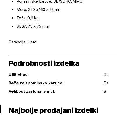
Pomnilniške kartice: SD/SDHC/MMC
Mere: 250 x 160 x 22mm
Teža: 0,6 kg
VESA 75 x 75 mm
Garancija: 1 leto
Podrobnosti izdelka
USB vhod:
Da
Podrobnosti izdelka
Reža za spominsko kartico:
Da
Velikost zaslona (v inč):
8
Najbolje prodajani izdelki