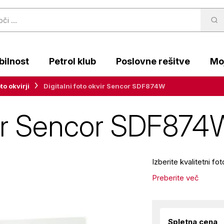
ilnost
Petrol klub
Poslovne rešitve
Moj
to okvirji
Digitalni foto okvir Sencor SDF874W
kvir Sencor SDF874
Izberite kvalitetni f
Preberite več
Spletna cena