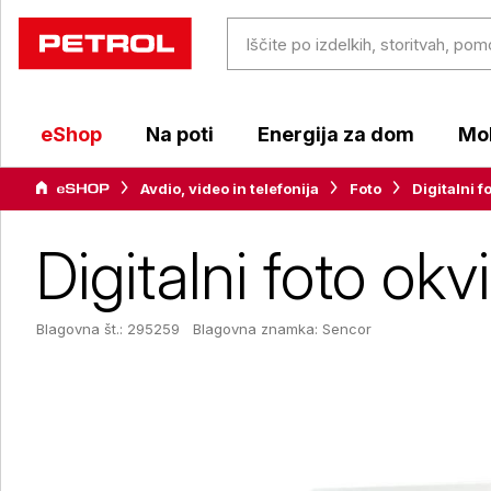
eShop
Na poti
Energija za dom
Mob
Avdio, video in telefonija
Foto
Digitalni fo
Digitalni foto o
Blagovna št.: 295259
Blagovna znamka:
Sencor