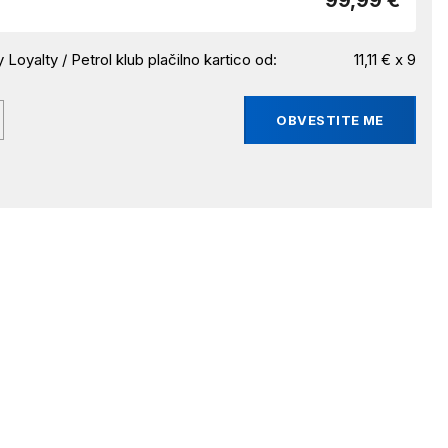
99,99 €
 Loyalty / Petrol klub plačilno kartico od:
11,11 € x 9
OBVESTITE ME