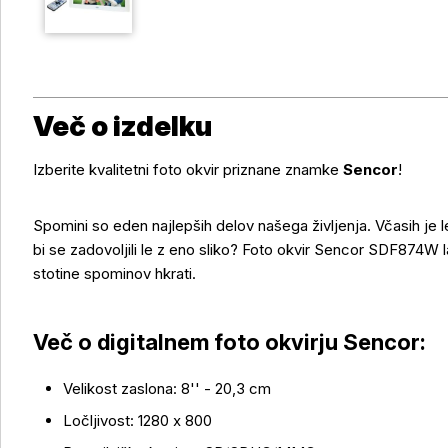
Več o izdelku
Izberite kvalitetni foto okvir priznane znamke
Sencor
!
Spomini so eden najlepših delov našega življenja. Včasih je le
bi se zadovoljili le z eno sliko? Foto okvir Sencor SDF874W 
stotine spominov hkrati.
Več o digitalnem foto okvirju Sencor:
Velikost zaslona: 8'' - 20,3 cm
Več o izdelku
Ločljivost: 1280 x 800