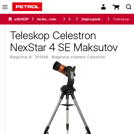
Avdio, video in telefonija
Foto
Daljnogledi in teleskopi
Teleskop Celestron NexStar 4 SE Maksutov
Teleskop Celestron
NexStar 4 SE Maksutov
Blagovna št.: 301546
Blagovna znamka:
Celestron