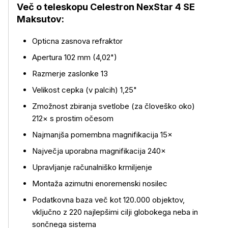
Več o teleskopu Celestron NexStar 4 SE
Maksutov:
Več o izdelku
Opticna zasnova refraktor
Apertura 102 mm (4,02")
Razmerje zaslonke 13
Velikost cepka (v palcih) 1,25"
Zmožnost zbiranja svetlobe (za človeško oko)
212× s prostim očesom
Najmanjša pomembna magnifikacija 15×
Največja uporabna magnifikacija 240×
Upravljanje računalniško krmiljenje
Montaža azimutni enoremenski nosilec
Podatkovna baza več kot 120.000 objektov,
vključno z 220 najlepšimi cilji globokega neba in
sončnega sistema