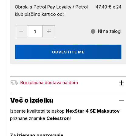
Obroki s Petrol Pay Loyalty / Petrol
47,49 € x 24
klub plačilno kartico od:
Ni na zalogi
OBVESTITE ME
Brezplačna dostava na dom
Brezplačna dostava na dom
Več o izdelku
Izberite kvalitetni teleskop
NexStar 4 SE Maksutov
priznane znamke
Celestron
!
Za izjemno opazovanje