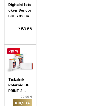
Digitalni foto
okvir Sencor
SDF 782 BK
79,99 €
-19 %
Tiskalnik
Polaroid HI-
PRINT 2
Everything
129,99 €
Box, bela
104,90 €