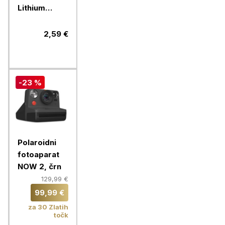
Lithium
gumb
CR2016 1/1
2,59 €
litijski
-23 %
Polaroidni
fotoaparat
NOW 2, črn
129,99 €
99,99 €
za 30 Zlatih
točk