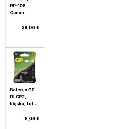
RP-108
Canon
39,00 €
Baterija GP
DLCR2,
litijska, foto
CR2, 1 blister
6,09 €