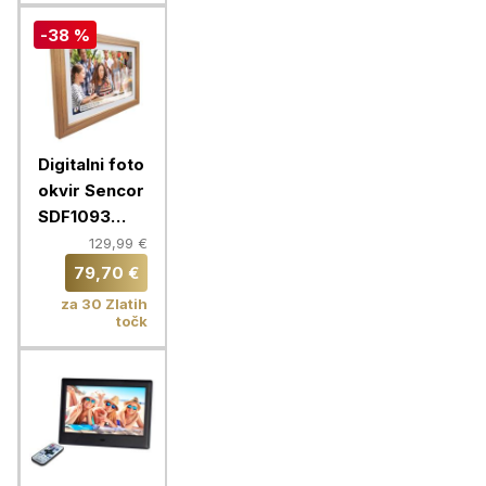
-38 %
Digitalni foto
okvir Sencor
SDF1093
WIFI, svetlo
129,99 €
rjav
79,70 €
za 30 Zlatih
točk