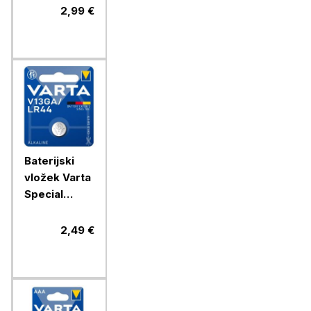
CR2025 1/1
2,99 €
litijski
Baterijski
vložek Varta
Special
V13GA/LR44
1/1 alkalni
2,49 €