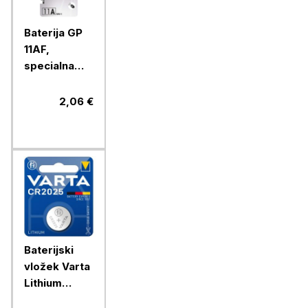
Baterija GP
11AF,
specialna
alkalna, 6V, 1
blister
2,06 €
Baterijski
vložek Varta
Lithium
gumb