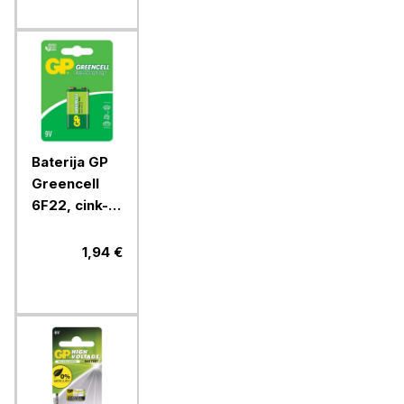
Baterija GP
Greencell
6F22, cink-
kloridna, 9V,
1 blister
1,94 €