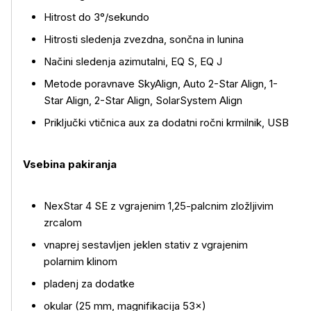
Hitrost do 3°/sekundo
Hitrosti sledenja zvezdna, sončna in lunina
Načini sledenja azimutalni, EQ S, EQ J
Metode poravnave SkyAlign, Auto 2-Star Align, 1-
Star Align, 2-Star Align, SolarSystem Align
Priključki vtičnica aux za dodatni ročni krmilnik, USB
Vsebina pakiranja
NexStar 4 SE z vgrajenim 1,25-palcnim zložljivim
zrcalom
vnaprej sestavljen jeklen stativ z vgrajenim
polarnim klinom
pladenj za dodatke
okular (25 mm, magnifikacija 53×)