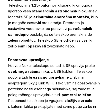
Teleskop ima
1.25-palčni priključek
, ki omogoča
uporabo vseh
standardnih astronomskih
okularjev.
Montaža SE je
azimutalna enoročna montaža
, ki jo
je mogoče nastaviti brez orodja. Preprosto jo
nastavitve vodoravno, po poravnavi pa
računalnik
samodejno
poskrbi, da se teleskop premakne do
želenih objektov. Teleskop SE je odličen za vse, ki
želijo
sami opazovati
zvezdnato nebo.
Enostavno upravljanje
Kot vse Nexar teleskope se tudi 4 SE upravlja preko
osebnega računalnika
, z USB kablom. Teleskop
podpira tudi
brezžično upravljanje
z izbirnim
adapterjem SkyQ Link WiFi. Tako vam na opazovanje ni
potrebno nositi osebnega računalnika, saj zadostuje
poleg ročnega upravljalnika tudi
pametni telefon
.
Posebnost teleskopa je vgrajeno
zložljivo zrcalo
,
s katerim lahko preklapljate med ravno potjo žarko in