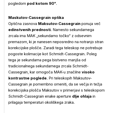
pogledom
pod kotom 90°
.
Maskutov-Cassegrain optika
Optična zasnova
Maksutov-Cassegrain
ponuja več
edinstvenih prednosti
. Namesto sekundarnega
zrcala ima MAK „sekundarno točko“ z odsevnim
premazom, ki je nanesen neposredno na notranjo stran
korekcijske plošče. Zaradi tega teleskop ne potrebuje
pogoste kolimacije kot Schmidt-Cassegrain. Poleg
tega je sekundarna pega bistveno manjša od
tradicionalnega sekundarnega zrcala Schmidt-
Cassegrain, kar omogoča MAK-u značilne
visoko
kontrastne poglede
. Pri teleskopih Maksutov-
Cassegrain je pomembno omeniti, da se večja in težja
korekcijska plošča Maksutov v primerjavi s teleskopom
Schmidt-Cassegrain enake aperture
dlje ohlaja
in
prilagaja temperaturi okoliškega zraka.