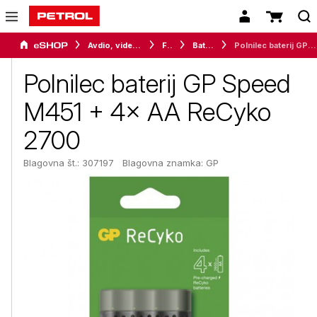
Avdio, video in telefonija
Foto
Baterije
Polnilec baterij GP Speed M451 + 4× AA ReCyko 2700
Polnilec baterij GP Speed
M451 + 4× AA ReCyko
2700
Blagovna št.: 307197
Blagovna znamka:
GP