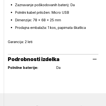
Zaznavanje poškodovanih baterij: Da
Polnilni kabel priložen: Micro USB
Dimenzije: 78 × 68 × 25 mm
Prodajna embalaža: 1 kos, papirnata škatlica
Garancija: 2 leti
Podrobnosti izdelka
Podrobnosti izdelka
Polnilne baterije:
Da