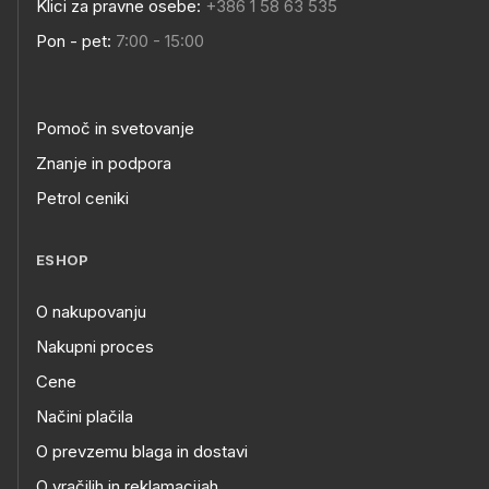
Klici za pravne osebe:
+386 1 58 63 535
Pon - pet:
7:00 - 15:00
Pomoč in svetovanje
Znanje in podpora
Petrol ceniki
ESHOP
O nakupovanju
Nakupni proces
Cene
Načini plačila
O prevzemu blaga in dostavi
O vračilih in reklamacijah