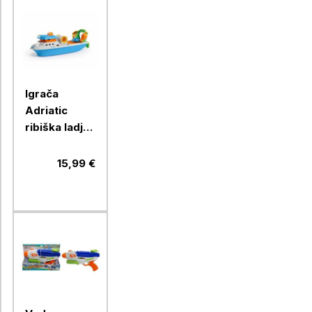
Igrača
Adriatic
ribiška ladja,
40 cm
15,99 €