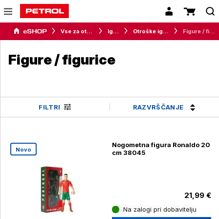
Vse za otroke
Igrače
Otroške igrače
Figure / figurice
Figure / figurice
RAZVRŠČANJE
FILTRI
Nogometna figura Ronaldo 20
Novo
cm 38045
21,99 €
Na zalogi pri dobavitelju