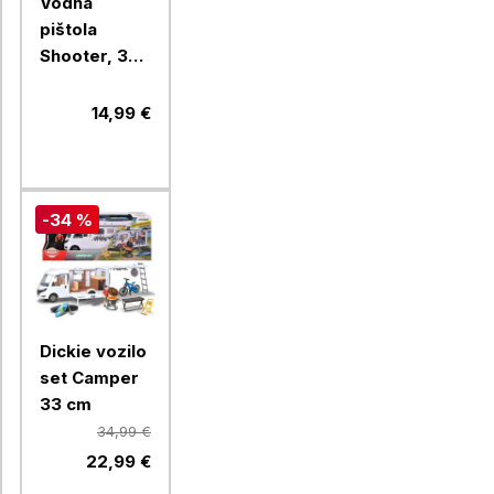
Vodna
pištola
Shooter, 34
cm
14,99 €
-34 %
Dickie vozilo
set Camper
33 cm
34,99 €
22,99 €