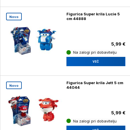
Figurica Super krila Lucie 5
Novo
cm 44888
5,99 €
Na zalogi pri dobavitelju
VEČ
Figurica Super krila Jett 5 cm
Novo
44044
5,99 €
Na zalogi pri dobavitelju