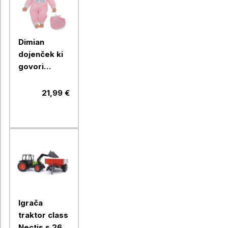
Dimian
dojenček ki
govori
Slovensko
21,99 €
Igrača
traktor class
Nectis s 267