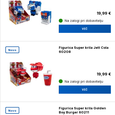
19,99 €
Na zalogi pri dobavitelju
VEČ
Figurica Super krila Jett Cola
Novo
60208
19,99 €
Na zalogi pri dobavitelju
VEČ
Figurica Super krila Golden
Novo
Boy Burger 60211