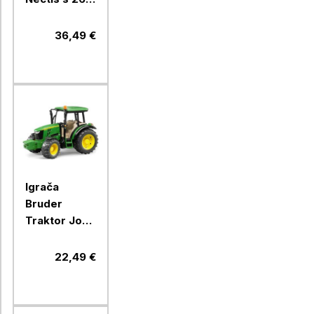
f s prikolico,
Bruder
36,49 €
Igrača
Bruder
Traktor John
Deere
5115M,
22,49 €
02106