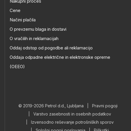
Nakupni proces
Cene
Načini plačila
O prevzemu blaga in dostavi
O vračilih in reklamacijah
Oddaj odstop od pogodbe ali reklamacijo
Oddaja odpadne električne in elektronske opreme
(OEEO)
© 2019-2026 Petrol d.d., Ljubljana
|
Pravni pogoji
|
Varstvo zasebnosti in osebnih podatkov
|
Izvensodno reševanje potrošniških sporov
|
Splošni pogoji poslovanja
|
Piškotki