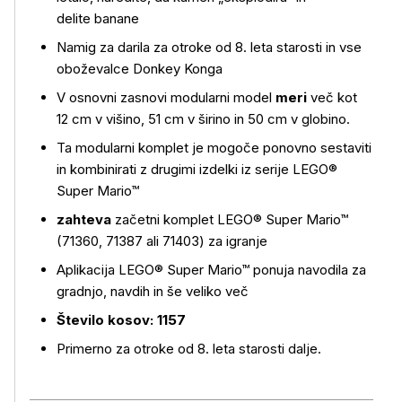
delite banane
Namig za darila za otroke od 8. leta starosti in vse
oboževalce Donkey Konga
V osnovni zasnovi modularni model
meri
več kot
12 cm v višino, 51 cm v širino in 50 cm v globino.
Ta modularni komplet je mogoče ponovno sestaviti
in kombinirati z drugimi izdelki iz serije LEGO®
Super Mario™
zahteva
začetni komplet LEGO® Super Mario™
(71360, 71387 ali 71403) za igranje
Aplikacija LEGO® Super Mario™ ponuja navodila za
gradnjo, navdih in še veliko več
Število kosov: 1157
Primerno za otroke od 8. leta starosti dalje.