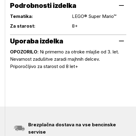
Podrobnosti izdelka
Tematika:
LEGO® Super Mario™
Podrobnosti izdelka
Za starost:
8+
Uporaba izdelka
OPOZORILO
: Ni primerno za otroke mlajše od 3. let.
Nevarnost zadušitve zaradi majhnih delcev.
Uporaba izdelka
Priporočljivo za starost od 8 let+
Brezplačna dostava na vse bencinske
servise