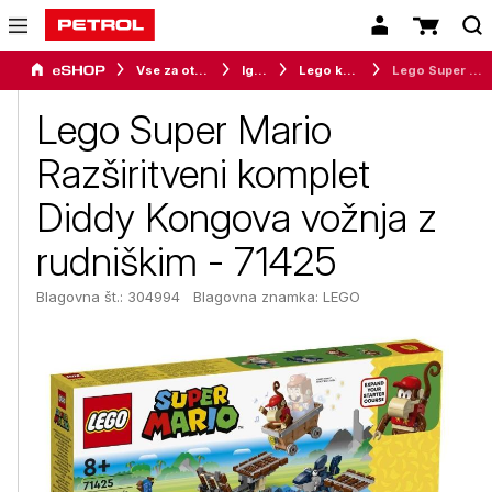
Vse za otroke
Igrače
Lego kocke
Lego Super Mario Razširitveni komplet Diddy Kongova vožnja z rudniškim - 71425
Lego Super Mario
Razširitveni komplet
Diddy Kongova vožnja z
rudniškim - 71425
Blagovna št.: 304994
Blagovna znamka:
LEGO