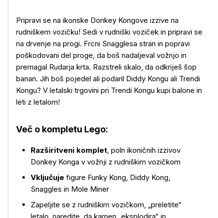
Pripravi se na ikonske Donkey Kongove izzive na
rudniškem vozičku! Sedi v rudniški voziček in pripravi se
na drvenje na progi. Frcni Snagglesa stran in popravi
poškodovani del proge, da boš nadaljeval vožnjo in
premagal Rudarja krta. Razstreli skalo, da odkriješ šop
banan. Jih boš pojedel ali podaril Diddy Kongu ali Trendi
Kongu? V letalski trgovini pri Trendi Kongu kupi balone in
leti z letalom!
Več o kompletu Lego:
Razširitveni komplet
, poln ikoničnih izzivov
Donkey Konga v vožnji z rudniškim vozičkom
Vključuje
figure Funky Kong, Diddy Kong,
Snaggles in Mole Miner
Več o izdelku
Zapeljite se z rudniškim vozičkom, „preletite“
letalo, naredite, da kamen „eksplodira“ in