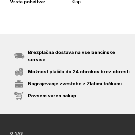
Podrobnosti izdelka
Vrsta pohištva:
Klop
Brezplačna dostava na vse bencinske
servise
Možnost plačila do 24 obrokov brez obresti
Nagrajevanje zvestobe z Zlatimi točkami
Povsem varen nakup
O NAS