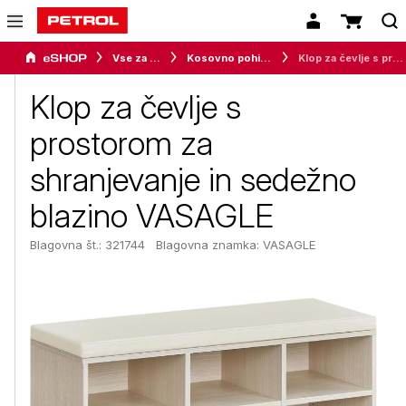
Vse za dom
Kosovno pohištvo
Klop za čevlje s prostorom za shranjevanje in sedežno blazino VASAGLE
Klop za čevlje s
prostorom za
shranjevanje in sedežno
blazino VASAGLE
Blagovna št.: 321744
Blagovna znamka:
VASAGLE