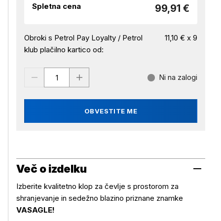
Spletna cena
99,91 €
Obroki s Petrol Pay Loyalty / Petrol
11,10 € x 9
klub plačilno kartico od:
Ni na zalogi
OBVESTITE ME
Več o izdelku
Izberite kvalitetno klop za čevlje s prostorom za
shranjevanje in sedežno blazino priznane znamke
VASAGLE!