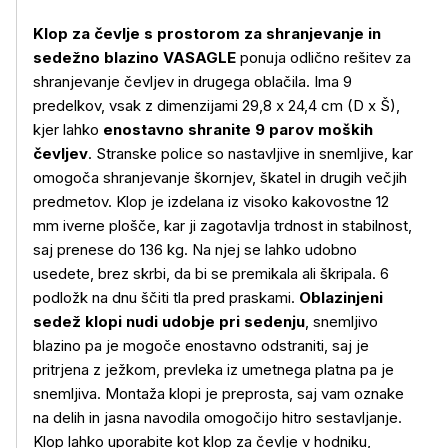
Klop za čevlje s prostorom za shranjevanje in
sedežno blazino VASAGLE
ponuja odlično rešitev za
shranjevanje čevljev in drugega oblačila. Ima 9
predelkov, vsak z dimenzijami 29,8 x 24,4 cm (D x Š),
kjer lahko
enostavno shranite 9 parov moških
čevljev
. Stranske police so nastavljive in snemljive, kar
omogoča shranjevanje škornjev, škatel in drugih večjih
predmetov. Klop je izdelana iz visoko kakovostne 12
mm iverne plošče, kar ji zagotavlja trdnost in stabilnost,
saj prenese do 136 kg. Na njej se lahko udobno
usedete, brez skrbi, da bi se premikala ali škripala. 6
podložk na dnu ščiti tla pred praskami.
Oblazinjeni
sedež klopi nudi udobje pri sedenju
, snemljivo
blazino pa je mogoče enostavno odstraniti, saj je
pritrjena z ježkom, prevleka iz umetnega platna pa je
Več o izdelku
snemljiva. Montaža klopi je preprosta, saj vam oznake
na delih in jasna navodila omogočijo hitro sestavljanje.
Klop lahko uporabite kot klop za čevlje v hodniku,