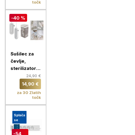
točk
-40 %
Sušilec za
čevlje,
sterilizator z
vgrajenim
24,90 €
časovnikom,
14,90 €
Chameleon
za 30 Zlatih
točk
Splača
se
-54