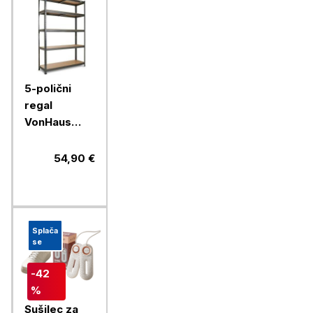
5-polični
regal
VonHaus
Extra Wide,
1,8m
54,90 €
Splača
se
-42
%
Sušilec za