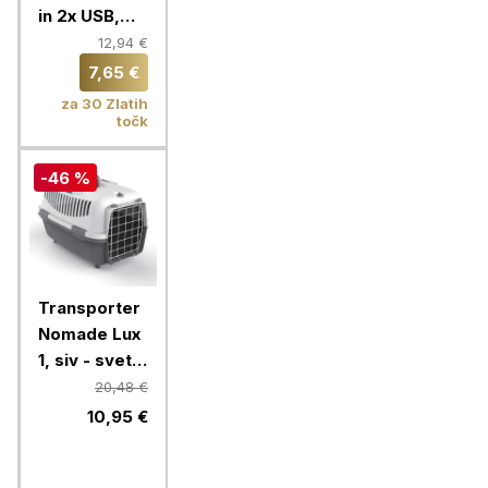
in 2x USB,
bela
12,94 €
7,65 €
za 30 Zlatih
točk
-46 %
Transporter
Nomade Lux
1, siv - svetlo
siv
20,48 €
10,95 €