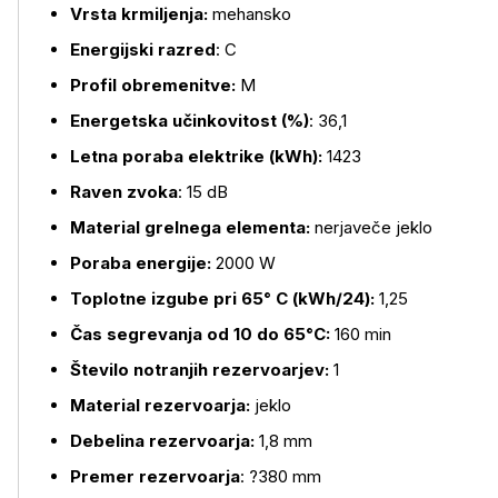
Vrsta krmiljenja:
mehansko
Energijski razred
: C
Profil obremenitve:
M
Energetska učinkovitost (%)
: 36,1
Letna poraba elektrike (kWh):
1423
Raven zvoka
: 15 dB
Material grelnega elementa:
nerjaveče jeklo
Več o izdelku
Poraba energije:
2000 W
Toplotne izgube pri 65° C (kWh/24):
1,25
Čas segrevanja od 10 do 65°C:
160 min
Število notranjih rezervoarjev:
1
Material rezervoarja:
jeklo
Debelina rezervoarja:
1,8 mm
Premer rezervoarja
: ?380 mm