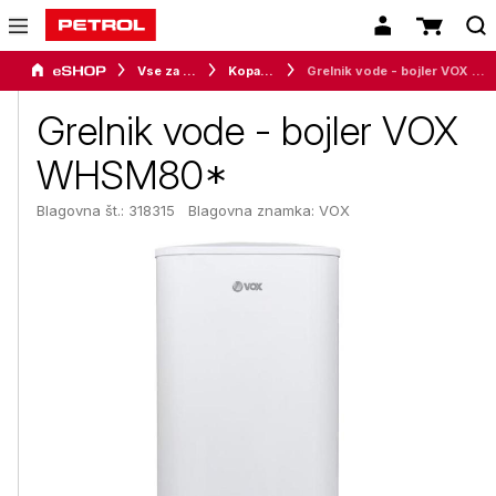
Vse za dom
Kopalnica
Grelnik vode - bojler VOX WHSM80*
Grelnik vode - bojler VOX
WHSM80*
Blagovna št.: 318315
Blagovna znamka:
VOX