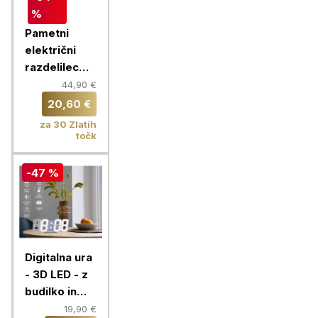
%
Pametni
električni
razdelilec
Chameleon
44,90 €
20,60 €
za 30 Zlatih
točk
-47 %
Digitalna ura
- 3D LED - z
budilko in
prikazom
19,90 €