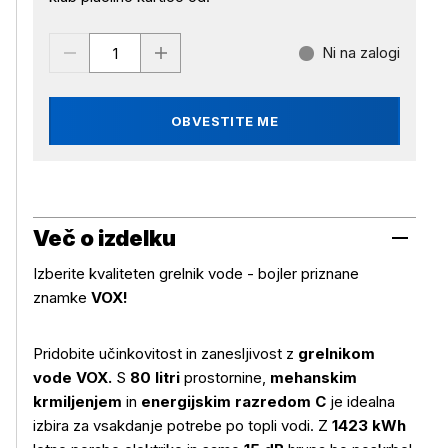
Ni na zalogi
OBVESTITE ME
Več o izdelku
Izberite kvaliteten grelnik vode - bojler priznane
znamke
VOX!
Pridobite učinkovitost in zanesljivost z
grelnikom
vode VOX.
S
80
litri
prostornine,
mehanskim
krmiljenjem
in
energijskim razredom C
je idealna
izbira za vsakdanje potrebe po topli vodi. Z
1423 kWh