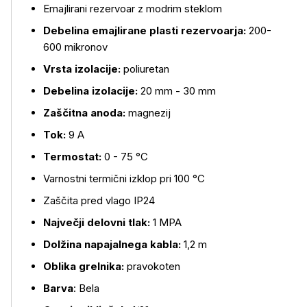
Emajlirani rezervoar z modrim steklom
Debelina emajlirane plasti rezervoarja:
200-
600 mikronov
Vrsta izolacije:
poliuretan
Debelina izolacije:
20 mm - 30 mm
Zaščitna anoda:
magnezij
Tok:
9 A
Termostat:
0 - 75 °C
Varnostni termični izklop pri 100 °C
Zaščita pred vlago IP24
Največji delovni tlak:
1 MPA
Dolžina napajalnega kabla:
1,2 m
Oblika grelnika:
pravokoten
Barva
: Bela