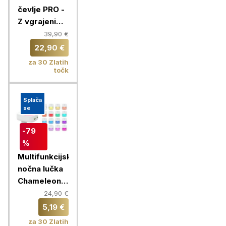
čevlje PRO -
Z vgrajenim
časovnikom
39,90 €
in 360°
22,90 €
kroženjem
za 30 Zlatih
zraka
točk
Splača
se
-79
%
Multifunkcijska
nočna lučka
Chameleon +
hišni polnilec
24,90 €
2x USB
5,19 €
za 30 Zlatih