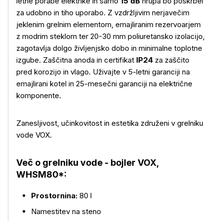
letne porabe elektrike in samo
15 dB
hrupa bo poskrbel
za udobno in tiho uporabo. Z vzdržljivim nerjavečim
jeklenim grelnim elementom, emajliranim rezervoarjem
z modrim steklom ter 20-30 mm poliuretansko izolacijo,
zagotavlja dolgo življenjsko dobo in minimalne toplotne
izgube. Zaščitna anoda in certifikat
IP24
za zaščito
pred korozijo in vlago. Uživajte v 5-letni garanciji na
emajlirani kotel in 25-mesečni garanciji na električne
komponente.
Zanesljivost, učinkovitost in estetika združeni v grelniku
vode VOX.
Več o grelniku vode - bojler VOX,
WHSM80*:
Prostornina:
80 l
Namestitev na steno