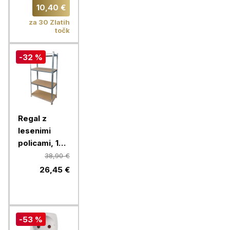
temperature
10,40 €
za 30 Zlatih
točk
-32 %
Regal z
lesenimi
policami, 180
x 90 x 40 cm
38,90 €
26,45 €
-53 %