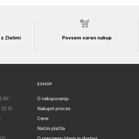
z Zlatimi
Povsem varen nakup
ESHOP
2 66
O nakupovanju
 22 13
Nakupni proces
0
Cene
Načini plačila
:00
O prevzemu blaga in dostavi