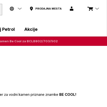
PRODAJNA MESTA
 Petrol
Akcije
i kamen Be Cool za BCLB802/703/502
filter za vodni kamen priznane znamke
BE COOL!