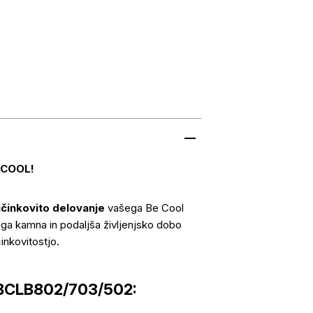
 COOL!
činkovito delovanje
vašega Be Cool
ega kamna in podaljša življenjsko dobo
inkovitostjo.
a BCLB802/703/502: