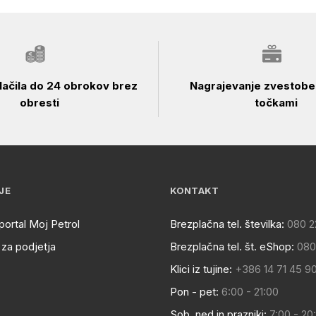
ačila do 24 obrokov brez
Nagrajevanje zvestobe 
obresti
točkami
JE
KONTAKT
portal Moj Petrol
Brezplačna tel. številka:
080 2
za podjetja
Brezplačna tel. št. eShop:
080
Klici iz tujine:
+386 14 71 45 9
Pon - pet:
6:00 - 21:00
Sob, ned in prazniki:
7:00 - 20