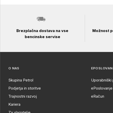
Brezplačna dostava na vse
Možnost pl
bencinske servise
O NAS
EPOSLOVAN
Skupina Petrol
Uporabniški 
Podjetja in storitve
ePoslovanje 
Trajnostni razvoj
eRačun
Kariera
Za vlagatelje