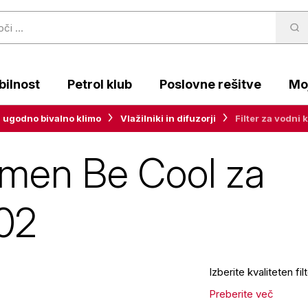
ilnost
Petrol klub
Poslovne rešitve
Moj
 ugodno bivalno klimo
Vlažilniki in difuzorji
Filter za vodn
kamen Be Cool za
02
Izberite kvaliteten 
Preberite več