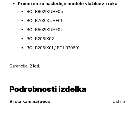
Primeren za naslednje modele vlažilcev zraka:
Več o izdelku
BCLB802IKUHF05
BCLB703IKUHF01
BCLB502IKUHF02
BCLB206IK02
BCLB206IK01 / BCLB20601
Garancija: 2 leti.
Podrobnosti izdelka
Podrobnosti izdelka
Vrsta kamina/peči:
Ostalo