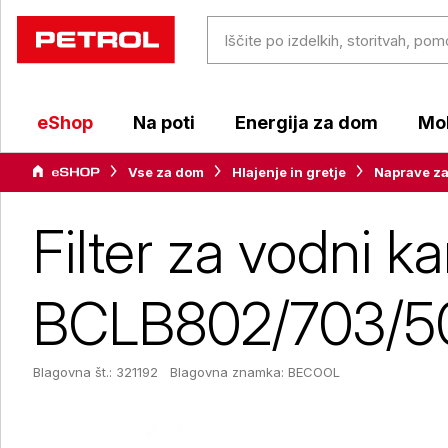
eShop
Na poti
Energija za dom
Mob
Vse za dom
Hlajenje in gretje
Naprave za
Filter za vodni 
BCLB802/703/5
Blagovna št.: 321192
Blagovna znamka:
BECOOL