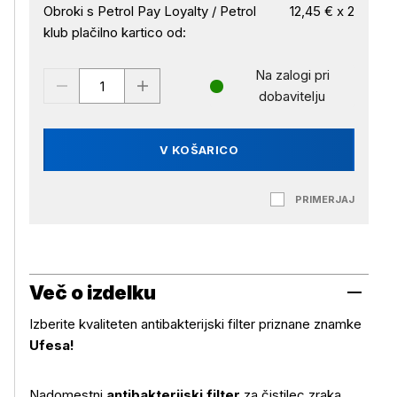
Obroki s Petrol Pay Loyalty / Petrol
12,45 € x 2
klub plačilno kartico od:
Na zalogi pri
dobavitelju
V KOŠARICO
PRIMERJAJ
Več o izdelku
Izberite kvaliteten antibakterijski filter priznane znamke
Ufesa!
Nadomestni
antibakterijski filter
za čistilec zraka