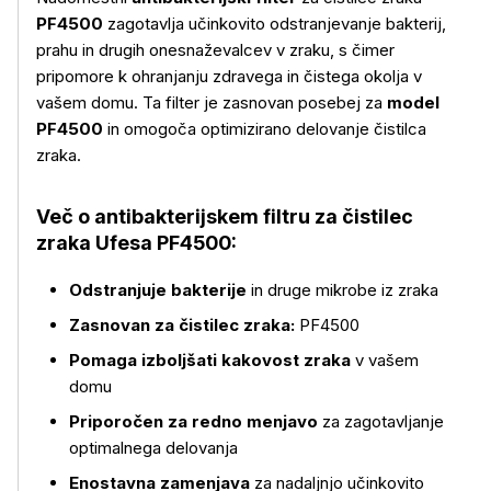
PF4500
zagotavlja učinkovito odstranjevanje bakterij,
prahu in drugih onesnaževalcev v zraku, s čimer
pripomore k ohranjanju zdravega in čistega okolja v
vašem domu. Ta filter je zasnovan posebej za
model
PF4500
in omogoča optimizirano delovanje čistilca
zraka.
Več o antibakterijskem filtru za čistilec
zraka Ufesa PF4500:
Več o izdelku
Odstranjuje bakterije
in druge mikrobe iz zraka
Zasnovan za čistilec zraka:
PF4500
Pomaga izboljšati kakovost zraka
v vašem
domu
Priporočen za redno menjavo
za zagotavljanje
optimalnega delovanja
Enostavna zamenjava
za nadaljnjo učinkovito