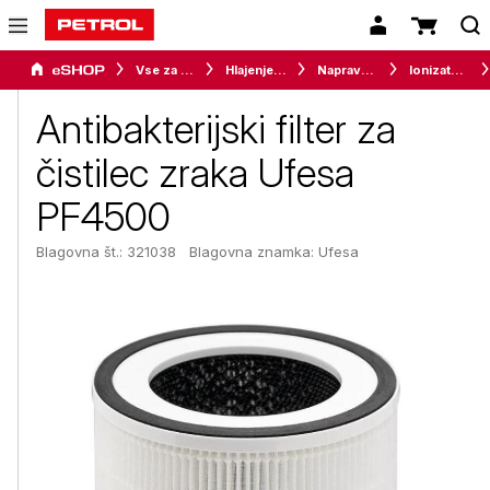
Vse za dom
Hlajenje in gretje
Naprave za ugodno bivalno klimo
Ionizatorji in čistilniki zraka
Antibakterijski filter za
čistilec zraka Ufesa
PF4500
Blagovna št.: 321038
Blagovna znamka:
Ufesa