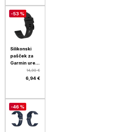
-53 %
Silikonski
pašček za
Garmin ure,
26mm, črn
14,90 €
6,94 €
-46 %