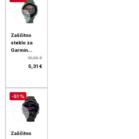
Zaščitno
steklo za
Garmin
Vivoactive 6
10,90 €
(36mm)
5,31 €
-51 %
Zaščitno