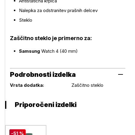
Antistatična krpica
Nalepka za odstranitev prašnih delcev
Steklo
Zaščitno steklo je primerno za:
Samsung
Watch 4 (40 mm)
Podrobnosti izdelka
Podrobnosti izdelka
Vrsta dodatka:
Zaščitno steklo
Priporočeni izdelki
-51 %