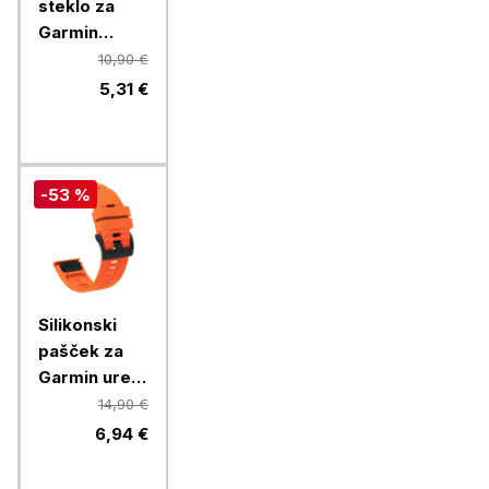
steklo za
Garmin
Forerunner
10,90 €
970 (41mm)
5,31 €
-53 %
Silikonski
pašček za
Garmin ure
26mm,
14,90 €
oranžen
6,94 €