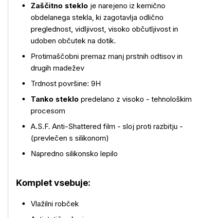
Zaščitno steklo
je narejeno iz kemično
obdelanega stekla, ki zagotavlja odlično
preglednost, vidljivost, visoko občutljivost in
udoben občutek na dotik.
Protimaščobni premaz manj prstnih odtisov in
drugih madežev
Več o izdelku
Trdnost površine: 9H
Tanko steklo
predelano z visoko - tehnološkim
procesom
A.S.F. Anti-Shattered film - sloj proti razbitju -
(prevlečen s silikonom)
Napredno silikonsko lepilo
Komplet vsebuje:
Vlažilni robček