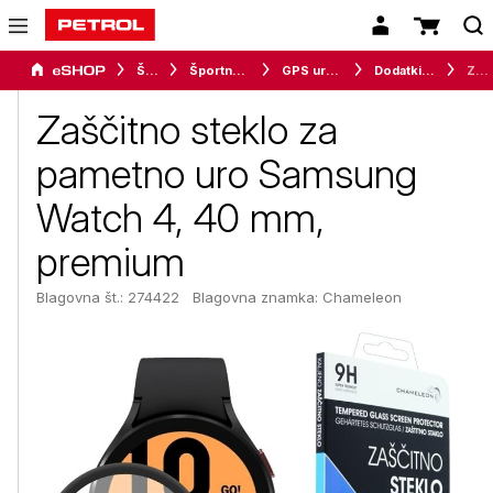
Šport
Športna oprema
GPS ure in merilci
Dodatki za pametne ure
Zaščitno steklo za pametno uro Samsung Watch 4, 40 mm, premium
Zaščitno steklo za
pametno uro Samsung
Watch 4, 40 mm,
premium
Blagovna št.: 274422
Blagovna znamka:
Chameleon