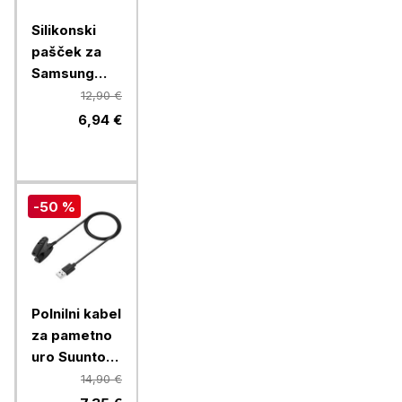
Silikonski
pašček za
Samsung
Watch4, 20
12,90 €
mm, temno
6,94 €
moder
-50 %
Polnilni kabel
za pametno
uro Suunto
Ambit,
14,90 €
Ambit2,