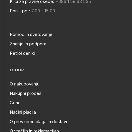
Klici za pravne osebe:
+386 1 58 63 535
Pon - pet:
7:00 - 15:00
Pomoč in svetovanje
Znanje in podpora
Petrol ceniki
ESHOP
O nakupovanju
Nakupni proces
Cene
Načini plačila
O prevzemu blaga in dostavi
O vračilih in reklamacijah