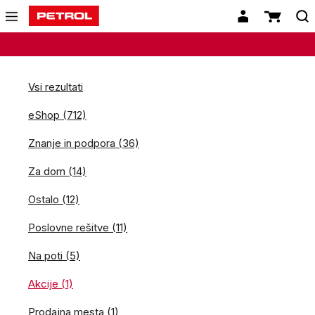
Vsi rezultati
eShop (712)
Znanje in podpora (36)
Za dom (14)
Ostalo (12)
Poslovne rešitve (11)
Na poti (5)
Akcije (1)
Prodajna mesta (1)