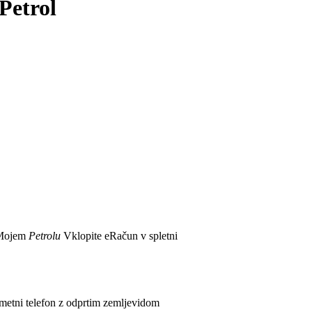
 Petrol
Mojem
Petrolu
Vklopite eRačun v spletni
ametni telefon z odprtim zemljevidom