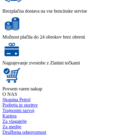
Brezplačna dostava na vse bencinske servise
Možnost plačila do 24 obrokov brez obresti
Nagrajevanje zvestobe z Zlatimi točkami
Povsem varen nakup
O NAS
Skupina Petrol
Podjetja in storitve
Trajnostni razvoj
Kariera
Za vlagatelje
Za medije
Družbena odgovornost