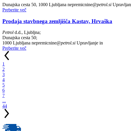
Dunajska cesta 50, 1000 Ljubljana nepremicnine@
petrol.si
Upravljan
Preberite več
Prodaja stavbnega zemljišča Kastav, Hrvaška
Petrol
d.d., Ljubljna;
Dunajska cesta 50;
1000 Ljubljana nepremicnine@
petrol.si
Upravljanje in
Preberite več
1
2
3
4
5
6
7
...
44