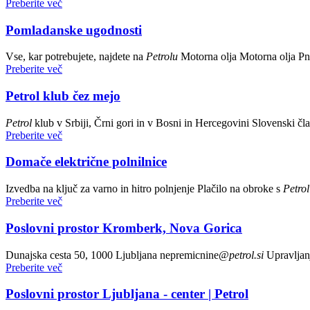
Preberite več
Pomladanske ugodnosti
Vse, kar potrebujete, najdete na
Petrolu
Motorna olja Motorna olja P
Preberite več
Petrol klub čez mejo
Petrol
klub v Srbiji, Črni gori in v Bosni in Hercegovini Slovenski čl
Preberite več
Domače električne polnilnice
Izvedba na ključ za varno in hitro polnjenje Plačilo na obroke s
Petrol
Preberite več
Poslovni prostor Kromberk, Nova Gorica
Dunajska cesta 50, 1000 Ljubljana nepremicnine@
petrol.si
Upravljan
Preberite več
Poslovni prostor Ljubljana - center | Petrol