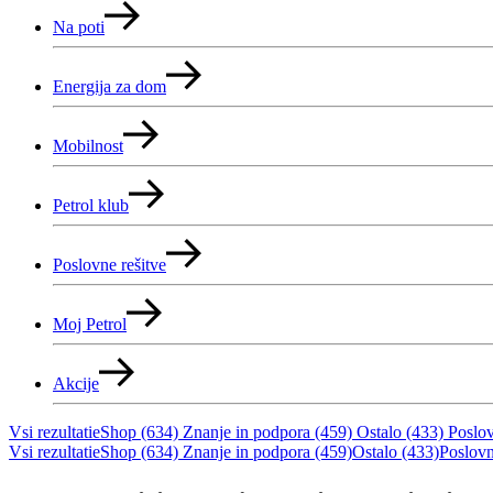
Na poti
Energija za dom
Mobilnost
Petrol klub
Poslovne rešitve
Moj Petrol
Akcije
Vsi rezultati
eShop (634)
Znanje in podpora (459)
Ostalo (433)
Poslov
Vsi rezultati
eShop (634)
Znanje in podpora (459)
Ostalo (433)
Poslovn