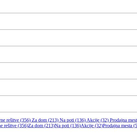
ne rešitve (356)
Za dom (213)
Na poti (136)
Akcije (32)
Prodajna mest
e rešitve (356)
Za dom (213)
Na poti (136)
Akcije (32)
Prodajna mesta (5