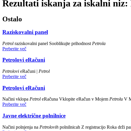
Rezultati iskanja za iskalni niz:
Ostalo
Raziskovalni panel
Petrol
raziskovalni panel Sooblikujte prihodnost
Petrola
Preberite več
Petrolovi eRačuni
Petrolovi
eRačuni |
Petrol
Preberite več
Petrolovi eRačuni
Načini vklopa
Petrol
eRačuna Vklopite eRačun v Mojem
Petrolu
V 
Preberite več
Javne električne polnilnice
Načini polnjenja na
Petrolovih
polnilnicah Z registracijo Roka drži p