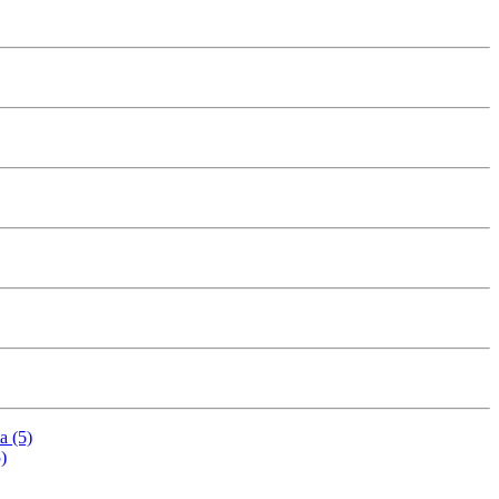
a (5)
)