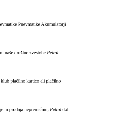
nevmatike Pnevmatike Akumulatorji
ani naše družine zvestobe
Petrol
klub plačilno kartico ali plačilno
je in prodaja nepremičnin;
Petrol
d.d