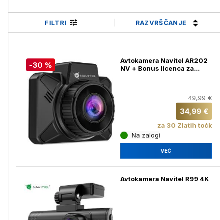
RAZVRŠČANJE
FILTRI
Avtokamera Navitel AR202
-30 %
NV + Bonus licenca za
Navitel Navigator
49,99 €
34,99 €
za 30 Zlatih točk
Na zalogi
VEČ
Avtokamera Navitel R99 4K