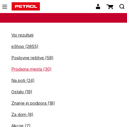
Vsi rezultati
eShop (2855)
Poslovne rešitve (58)
Prodajna mesta (30)
Na poti (24)
Ostalo (19)
Znanje in podpora (18)
Za dom (8)
Akcije (7)