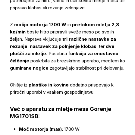
potrebujete za hitro, varno in učinkovito mletje mesa ter
pripravo klobas ali rezanje zelenjave.
Z
močjo motorja 1700 W
in
pretokom mletja 2,3
kg/min
boste hitro pripravili sveže meso po svojih
željah. Naprava vključuje
tri različne nastavke za
rezanje
,
nastavek za polnjenje klobas
, ter
dve
plošči za mletje
. Posebna
funkcija za
enostavno
čiščenje
poskrbita za brezskrbno uporabo, medtem ko
gumirane nogice
zagotavljajo stabilnost pri delovanju.
Ohišje iz
plastike in kovine
dodatno prispevajo k
priročni uporabi v vsakem gospodinjstvu.
Več o aparatu za mletje mesa Gorenje
MG1701SB:
Moč motorja (max):
1700 W