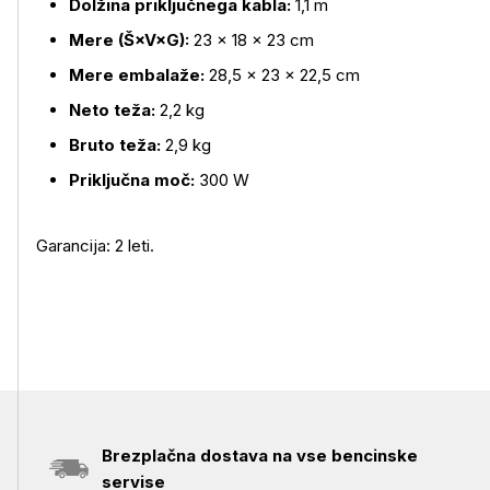
Dolžina priključnega kabla:
1,1 m
Mere (Š×V×G):
23 × 18 × 23 cm
Mere embalaže:
28,5 × 23 × 22,5 cm
Neto teža:
2,2 kg
Bruto teža:
2,9 kg
Priključna moč:
300 W
Garancija: 2 leti.
Brezplačna dostava na vse bencinske
servise