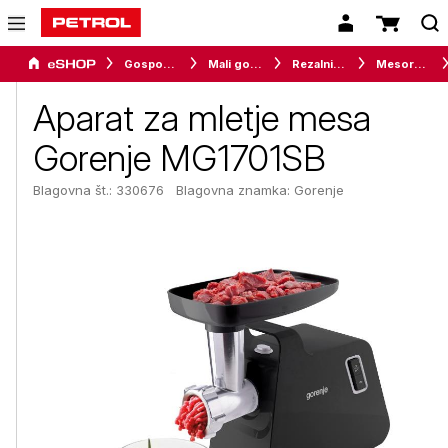
Gospodinjski aparati
Mali gospodinjski aparati
Rezalniki in sekljalniki
Mesoreznice
Aparat za mletje mesa
Gorenje MG1701SB
Blagovna št.: 330676
Blagovna znamka:
Gorenje