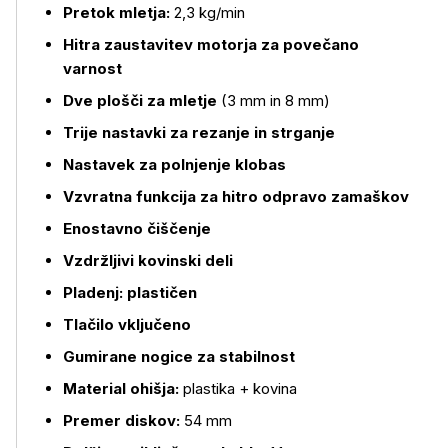
Pretok mletja:
2,3 kg/min
Hitra zaustavitev motorja za povečano
Več o izdelku
varnost
Dve plošči za mletje
(3 mm in 8 mm)
Trije nastavki za rezanje in strganje
Nastavek za polnjenje klobas
Vzvratna funkcija za hitro odpravo zamaškov
Enostavno čiščenje
Vzdržljivi kovinski deli
Pladenj: plastičen
Tlačilo vključeno
Gumirane nogice za stabilnost
Material ohišja:
plastika + kovina
Premer diskov:
54 mm