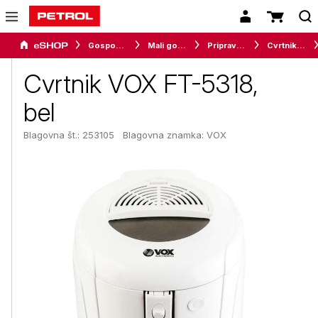
Gospodinjski aparati
Mali gospodinjski aparati
Priprava hrane
Cvrtniki in friteze
Cvrtnik VOX FT-5318,
bel
Blagovna št.: 253105
Blagovna znamka:
VOX