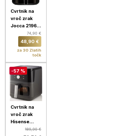
Cvrtnik na
vroč zrak
Jocca 2196,
5 L, 1450 W
74,90 €
48,90 €
za 30 Zlatih
točk
-57 %
Cvrtnik na
vroč zrak
Hisense
HAF1800D
189,90 €