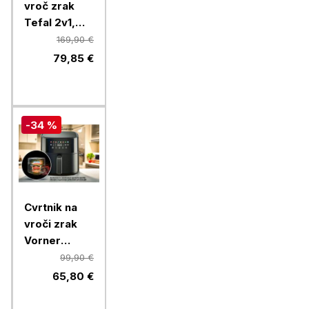
vroč zrak
Tefal 2v1,
EY505815,
169,90 €
4,2 l
79,85 €
-34 %
Cvrtnik na
vroči zrak
Vorner
VAFDH-
99,90 €
0663, 8 l,
65,80 €
dvojni
grelec, 1950