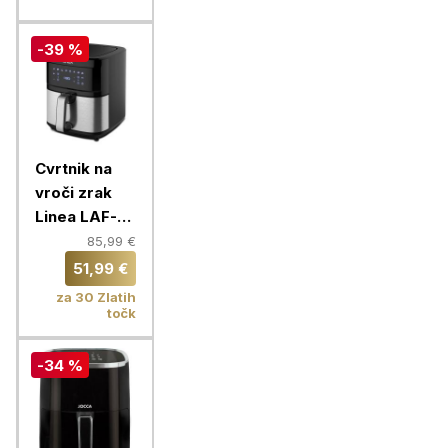
W
-39 %
Cvrtnik na
vroči zrak
Linea LAF-
0569, 6,5 l
85,99 €
51,99 €
za 30 Zlatih
točk
-34 %