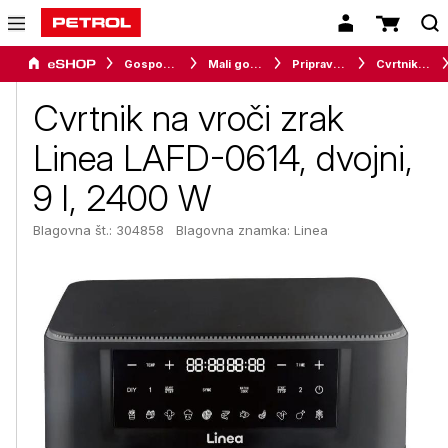
Gospodinjski aparati
Mali gospodinjski aparati
Priprava hrane
Cvrtniki in friteze
Cvrtnik na vroči zrak
Linea LAFD-0614, dvojni,
9 l, 2400 W
Blagovna št.: 304858
Blagovna znamka:
Linea