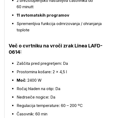
2 brezstopenjsko nastavljiva časovnika do
Več o izdelku
60 minutt
11 avtomatskih programov
Spremenljiva funkcija odmrzovanja / ohranjanja
toplote
Več o cvrtniku na vroči zrak Linea LAFD-
0614:
Zaščita pred pregretjem: Da
Prostornina košare: 2 × 4,5 l
Moč
: 2400 W
Ročaj hladen na otip: Da
Nedrseče nogice: Da
Regulacija temperature: 60 – 200 ºC
Časovnik: 60 min