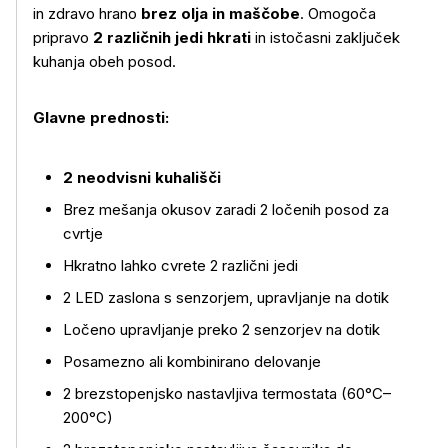
in zdravo hrano
brez olja in maščobe
. Omogoča
pripravo
2 različnih jedi hkrati
in istočasni zaključek
kuhanja obeh posod.
Glavne prednosti:
2 neodvisni kuhališči
Brez mešanja okusov zaradi 2 ločenih posod za
cvrtje
Hkratno lahko cvrete 2 različni jedi
2 LED zaslona s senzorjem, upravljanje na dotik
Ločeno upravljanje preko 2 senzorjev na dotik
Posamezno ali kombinirano delovanje
2 brezstopenjsko nastavljiva termostata (60°C–
200°C)