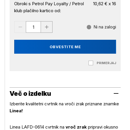
Obroki s Petrol Pay Loyalty / Petrol
10,62 € x 16
klub plačilno kartico od:
Ni na zalogi
OBVESTITE ME
PRIMERJAJ
Več o izdelku
Izberite kvalitetni cvrtnik na vroči zrak priznane znamke
Linea!
Linea LAFD-0614 cvrtnik na
vroč zrak
pripravi okusno