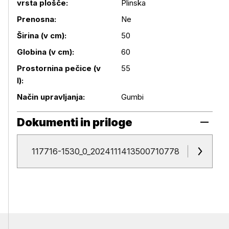
vrsta plošče:
Plinska
Prenosna:
Ne
Širina (v cm):
50
Podrobnosti izdelka
Globina (v cm):
60
Prostornina pečice (v
55
l):
Način upravljanja:
Gumbi
Dokumenti in priloge
Dokumenti in priloge
117716-1530_0_2024111413500710778