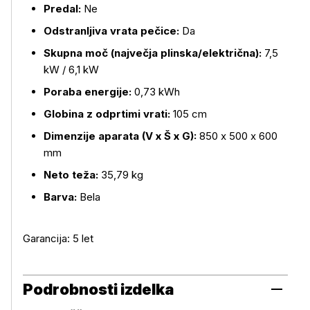
Predal:
Ne
Odstranljiva vrata pečice:
Da
Skupna moč (največja plinska/električna):
7,5
kW / 6,1 kW
Poraba energije:
0,73 kWh
Globina z odprtimi vrati:
105 cm
Dimenzije aparata (V x Š x G):
850 x 500 x 600
mm
Neto teža:
35,79 kg
Barva:
Bela
Garancija: 5 let
Podrobnosti izdelka