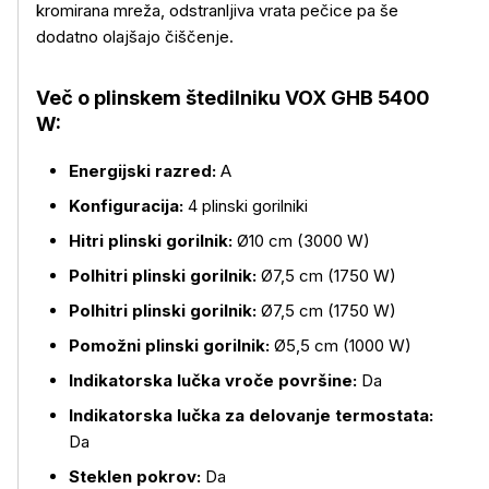
kromirana mreža, odstranljiva vrata pečice pa še
dodatno olajšajo čiščenje.
Več o plinskem štedilniku VOX GHB 5400
W:
Energijski razred:
A
Konfiguracija:
4 plinski gorilniki
Hitri plinski gorilnik:
Ø10 cm (3000 W)
Polhitri plinski gorilnik:
Ø7,5 cm (1750 W)
Polhitri plinski gorilnik:
Ø7,5 cm (1750 W)
Pomožni plinski gorilnik:
Ø5,5 cm (1000 W)
Indikatorska lučka vroče površine:
Da
Več o izdelku
Indikatorska lučka za delovanje termostata:
Da
Steklen pokrov:
Da