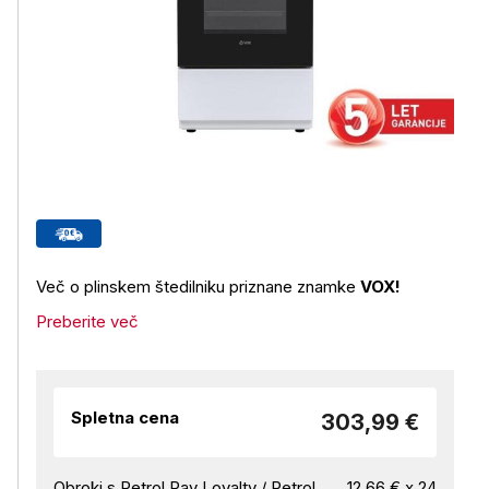
Več o plinskem štedilniku priznane znamke
VOX!
Preberite več
Spletna cena
303,99 €
Obroki s Petrol Pay Loyalty / Petrol
12,66 € x 24