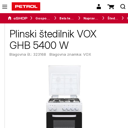
Gospodinjski aparati
Bela tehnika
Naprave za kuhanje
Štedilniki
Plinski štedilnik VOX
GHB 5400 W
Blagovna št.: 323168
Blagovna znamka:
VOX