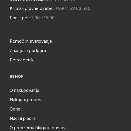
Klici za pravne osebe:
+386 1 58 63 535
Pon - pet:
7:00 - 15:00
Pomoč in svetovanje
Znanje in podpora
Petrol ceniki
ESHOP
O nakupovanju
Nakupni proces
Cene
Načini plačila
O prevzemu blaga in dostavi