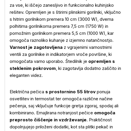
za vse, ki iščejo zanesljivo in funkcionalno kuhinjsko
rešitev. Opremljen je s štirimi plinskimi gorilniki, vključno
s hitrim gorilnikom premera 10 cm (3000 W), dvema
polhitima gorilnikoma premera 7,5 cm (1750 W) in
pomožnim gorilnikom premera 5,5 cm (1000 W), kar
omogoča raznoliko kuhanje z izjemno natančnostjo.
Varnost je zagotovljena
z vgrajenimi varnostnimi
ventili za gorilnike in indikatorjem vroče površine, ki
omogočata varno uporabo. Štedilnik je
opremljen s
steklenim pokrovom
, ki zagotavlja dodatno zaščito in
eleganten videz.
Električna pečica
s prostornino 55 litrov
ponuja
osvetlitev in termostat ter omogoča različne načine
pečenja, saj vključuje funkcije gretja zgoraj, spodaj ali
kombinirano. Emajlirana notranjost pečice
omogoča
preprosto čiščenje in vzdrževanje
. Praktičnost
dopolnjujejo priloženi dodatki, kot sta plitki pekač in