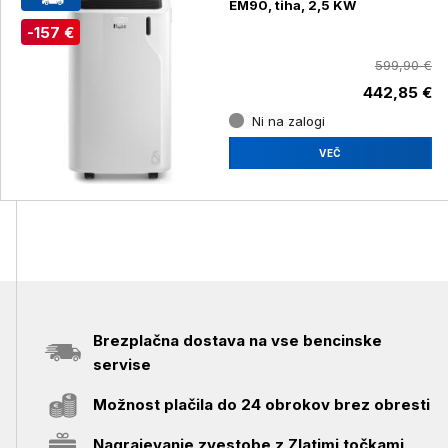
EM90, tiha, 2,5 KW
-157 €
599,90 €
442,85 €
Ni na zalogi
VEČ
Brezplačna dostava na vse bencinske
servise
Možnost plačila do 24 obrokov brez obresti
Nagrajevanje zvestobe z Zlatimi točkami