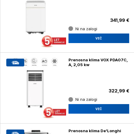
341,99 €
Ni na zalogi
VEČ
Prenosna klima VOX PDA07C,
A, 2,05 kw
322,99 €
Ni na zalogi
VEČ
Prenosna klima De'Longhi