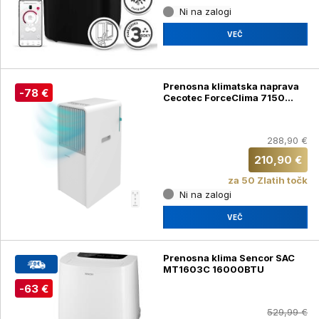
Ni na zalogi
VEČ
Prenosna klimatska naprava
-78 €
Cecotec ForceClima 7150
Style (08162)
288,90 €
210,90 €
za 50 Zlatih točk
Ni na zalogi
VEČ
Prenosna klima Sencor SAC
MT1603C 16000BTU
-63 €
529,99 €