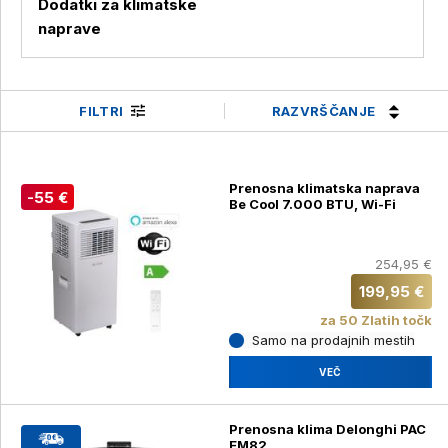
Dodatki za klimatske
naprave
RAZVRŠČANJE
FILTRI
Prenosna klimatska naprava
-55 €
Be Cool 7.000 BTU, Wi-Fi
254,95 €
199,95 €
za 50 Zlatih točk
Samo na prodajnih mestih
VEČ
Prenosna klima Delonghi PAC
EM82