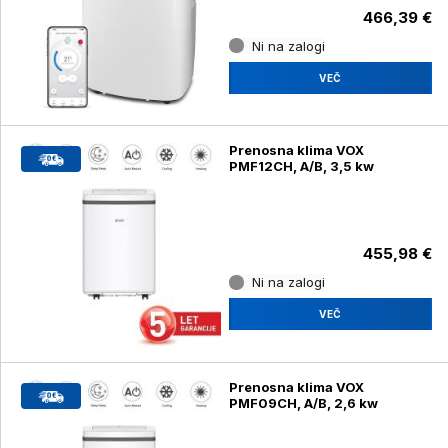
466,39 €
Ni na zalogi
VEČ
Prenosna klima VOX
PMF12CH, A/B, 3,5 kw
455,98 €
Ni na zalogi
VEČ
Prenosna klima VOX
PMF09CH, A/B, 2,6 kw