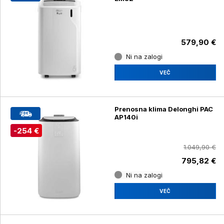
579,90 €
Ni na zalogi
VEČ
Prenosna klima Delonghi PAC
AP140i
-254 €
1.049,90 €
795,82 €
Ni na zalogi
VEČ