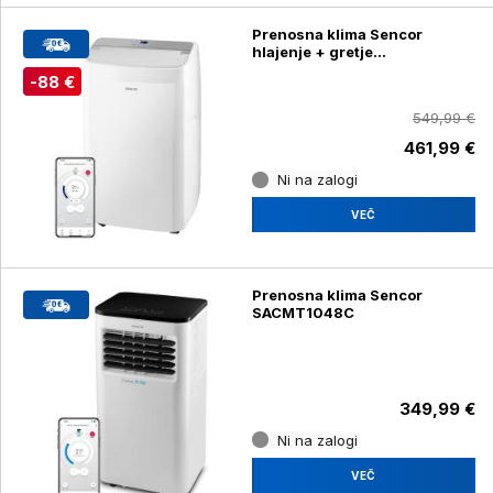
Prenosna klima Sencor
hlajenje + gretje
SACMT9078CH
-88 €
549,99 €
461,99 €
Ni na zalogi
VEČ
Prenosna klima Sencor
SACMT1048C
349,99 €
Ni na zalogi
VEČ