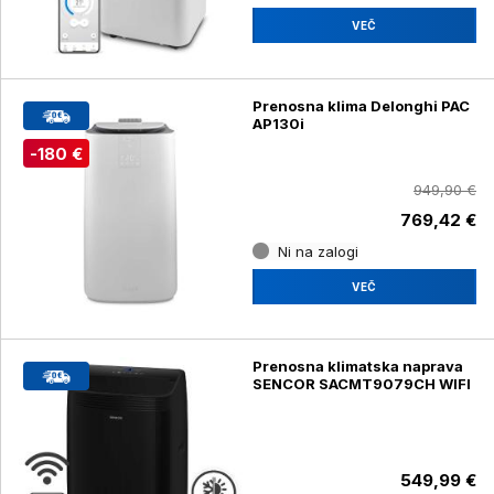
VEČ
Prenosna klima Delonghi PAC
AP130i
-180 €
949,90 €
769,42 €
Ni na zalogi
VEČ
Prenosna klimatska naprava
SENCOR SACMT9079CH WIFI
549,99 €