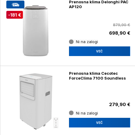
Prenosna klima Delonghi PAC
AP120
-181 €
879,90 €
698,90 €
Ni na zalogi
VEČ
Prenosna klima Cecotec
ForceClima 7100 Soundless
279,90 €
Ni na zalogi
VEČ