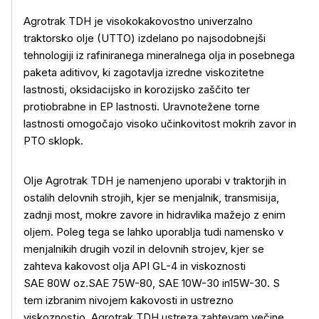
Agrotrak TDH je visokokakovostno univerzalno
traktorsko olje (UTTO) izdelano po najsodobnejši
tehnologiji iz rafiniranega mineralnega olja in posebnega
paketa aditivov, ki zagotavlja izredne viskozitetne
lastnosti, oksidacijsko in korozijsko zaščito ter
protiobrabne in EP lastnosti. Uravnotežene torne
lastnosti omogočajo visoko učinkovitost mokrih zavor in
PTO sklopk.
Olje Agrotrak TDH je namenjeno uporabi v traktorjih in
ostalih delovnih strojih, kjer se menjalnik, transmisija,
zadnji most, mokre zavore in hidravlika mažejo z enim
oljem. Poleg tega se lahko uporablja tudi namensko v
menjalnikih drugih vozil in delovnih strojev, kjer se
zahteva kakovost olja API GL-4 in viskoznosti
SAE 80W oz.SAE 75W-80, SAE 10W-30 in15W-30. S
tem izbranim nivojem kakovosti in ustrezno
viskoznostjo, Agrotrak TDH ustreza zahtevam večine