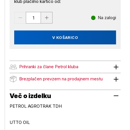
klub plačilno kartico od:
Na zalogi
V KOŠARICO
Prihranki za člane Petrol kluba
Prihranki za člane Petrol kluba
Brezplačen prevzem na prodajnem mestu
Brezplačen prevzem na prodajnem mestu
Več o izdelku
PETROL AGROTRAK TDH
UTTO OIL