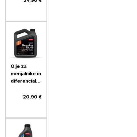
24,90 €
Olje za
menjalnike in
diferenciale
Petrol
REGULUS
20,90 €
GL-5 85W-
90 4L