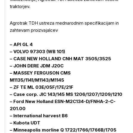
traktorjev.
Agrotrak TDH ustreza mednarodnim specifikacijam in
zahtevam proizvajalcev
– API GL 4
Več o izdelku
– VOLVO 97303 (WB 101)
– CASE NEW HOLLAND CNH MAT 3505/3525
– JOHN DERE JDM J20C
– MASSEY FERGUSON CMS
M1135/1141/M1143/M1145
– ZF TE ML 03E/05F/17E/21F
– Case corp. JIC 143/145 MS 1206/1207/1209/1210
– Ford New Holland ESN-M2C134-D/FNHA-2-C-
201.00
– International harvest B6
– Kubota UDT
– Minneapolis morline Q 1722/1766/1766B/1705