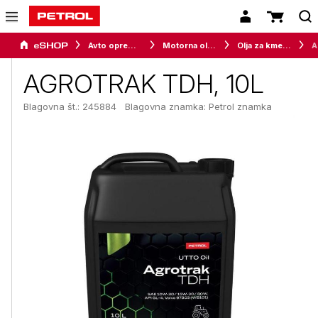
Avto oprema in avtomobilizem
Motorna olja, maziva in tekočine za vozila
Olja za kmetijsko mehanizacijo
A
AGROTRAK TDH, 10L
Blagovna št.: 245884
Blagovna znamka:
Petrol znamka