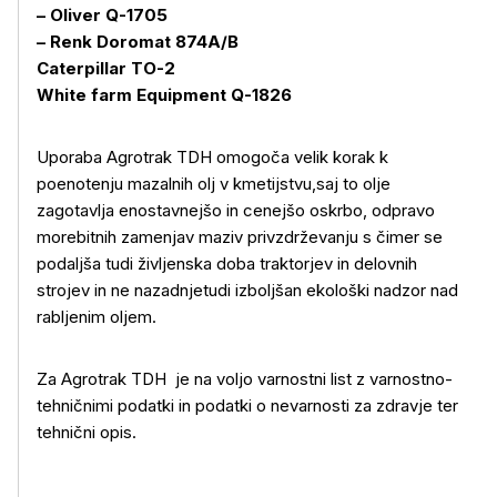
– Oliver Q-1705
– Renk Doromat 874A/B
Caterpillar TO-2
White farm Equipment Q-1826
Uporaba Agrotrak TDH omogoča velik korak k
poenotenju mazalnih olj v kmetijstvu,saj to olje
zagotavlja enostavnejšo in cenejšo oskrbo, odpravo
morebitnih zamenjav maziv privzdrževanju s čimer se
podaljša tudi življenska doba traktorjev in delovnih
strojev in ne nazadnjetudi izboljšan ekološki nadzor nad
rabljenim oljem.
Za Agrotrak TDH je na voljo varnostni list z varnostno-
tehničnimi podatki in podatki o nevarnosti za zdravje ter
tehnični opis.