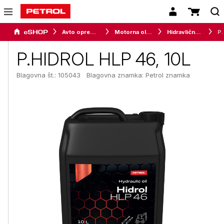
Avto oprema in avtomobilizem
Motorna olja, maziva in tekočine za vozila
Hidravlična olja
P.HIDROL
P.HIDROL HLP 46, 10L
Blagovna št.: 105043
Blagovna znamka:
Petrol znamka