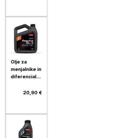
Olje za
menjalnike in
diferenciale
Petrol
REGULUS
20,90 €
GL-5 85W-
90 4L