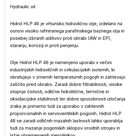
Hydraulic oil
Hidrol HLP 46 je vrhunsko hidravlično olje, izdelano na
osnovi visoko rafiniranega parafinskega baznega olja in
posebej izbranih aditivov proti obrabi (AW in EP),
staranju, koroziji in proti penjenju.
Olje Hidrol HLP 46 je namenjeno uporabi v večini
industrijskih hidravličnih in cirkulacijskih sistemih, ki
obratujejo v zmernih temperaturnih pogojih in zahtevajo
zaščito pred obrabo. Zaradi dobre filtrabilnosti, visoke
stopnje čistosti, odlične hidrolitične, termične in
oksidacijske stabilnosti ter dobre sposobnosti izločanja
zraka je primerno tudi za uporabo v zahtevnih
proporcionalnih in servoventilskih pogonih. Hidrol HLP
46 se zaradi odličnih mazalnih lastnosti lahko uporablja
Več o izdelku
tudi za mazanje pogonskih sklopov orodnih strojev in
lažje obremenjenih menjalnikov.