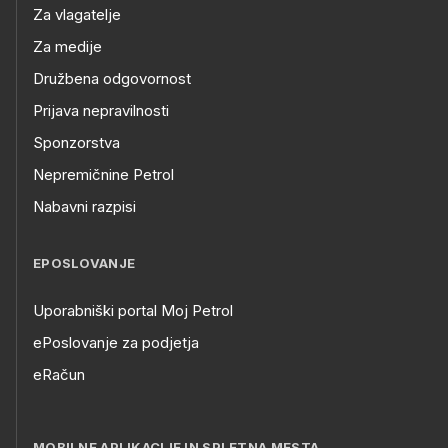
Za vlagatelje
Za medije
Družbena odgovornost
Prijava nepravilnosti
Sponzorstva
Nepremičnine Petrol
Nabavni razpisi
EPOSLOVANJE
Uporabniški portal Moj Petrol
ePoslovanje za podjetja
eRačun
MOBILNE APLIKACIJE IN SPLETNA MESTA