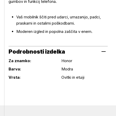
gumbov in funkcij telefona.
Vaš mobilnik ščiti pred udarci, umazanijo, padci,
praskami in ostalimi poškodbami.
Moderen izgled in popolna zaščita v enem.
Podrobnosti izdelka
Za znamko:
Honor
Podrobnosti izdelka
Barva:
Modra
Vrsta:
Ovitki in etuiji