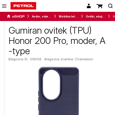
Avdio, video in telefonija
Mobilna telefonija
Ovitki, etuiji, torbice in držala
Gumiran ovitek (TPU)
Honor 200 Pro, moder, A
-type
Blagovna št.: 316058
Blagovna znamka:
Chameleon