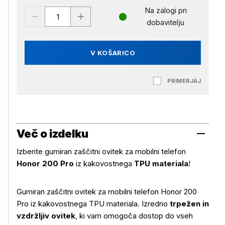
Na zalogi pri
dobavitelju
V KOŠARICO
PRIMERJAJ
Več o izdelku
Izberite gumiran zaščitni ovitek za mobilni telefon
Honor 200 Pro
iz kakovostnega
TPU materiala
!
Gumiran zaščitni ovitek za mobilni telefon Honor 200
Pro iz kakovostnega TPU materiala. Izredno
trpežen in
vzdržljiv ovitek
, ki vam omogoča dostop do vseh
Več o izdelku