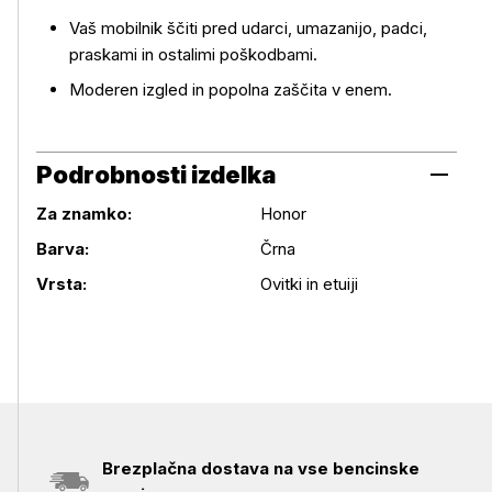
Vaš mobilnik ščiti pred udarci, umazanijo, padci,
praskami in ostalimi poškodbami.
Moderen izgled in popolna zaščita v enem.
Podrobnosti izdelka
Za znamko:
Honor
Podrobnosti izdelka
Barva:
Črna
Vrsta:
Ovitki in etuiji
Brezplačna dostava na vse bencinske