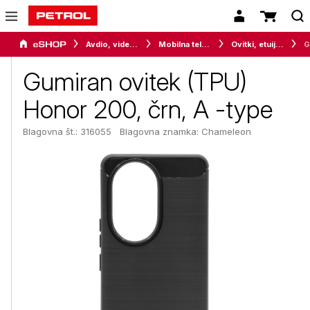
Avdio, video in telefonija
Mobilna telefonija
Ovitki, etuiji, torbice in držala
Gumiran ovitek (TPU)
Honor 200, črn, A -type
Blagovna št.: 316055
Blagovna znamka:
Chameleon