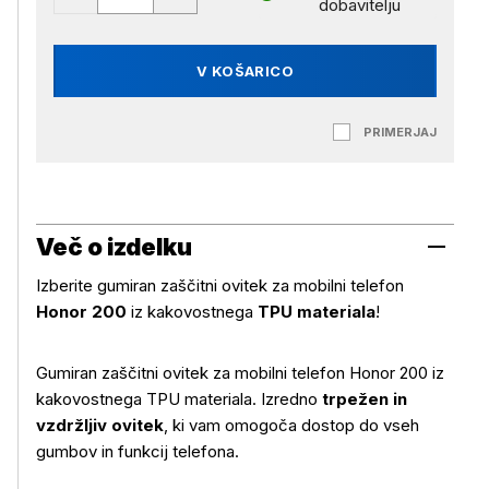
dobavitelju
V KOŠARICO
PRIMERJAJ
Več o izdelku
Izberite gumiran zaščitni ovitek za mobilni telefon
Honor 200
iz kakovostnega
TPU materiala
!
Gumiran zaščitni ovitek za mobilni telefon Honor 200 iz
kakovostnega TPU materiala. Izredno
trpežen in
vzdržljiv ovitek
, ki vam omogoča dostop do vseh
Več o izdelku
gumbov in funkcij telefona.