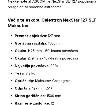
NexRemote ali ASCOM, je NexStar SLT127 popolnoma
prilagojen za sodobne astronome.
Več o teleskopu Celestron NexStar 127 SLT
Maksutov:
Premer objektiva
: 127 mm
Več o izdelku
Goriščna razdalja
: 1500 mm
Okular 1
: 25 mm - 60-kratna povečava
Okular 2
: 9 mm - 167-kratna povečava
Največja povečava
: 300x
Teža
: 8,2 kg
Optični tip
: Maksutov-Cassegrain
Odprtina
: 127 mm (5")
Širina goriščnice
: 1500 mm
Razmerje zaslonke
: 12