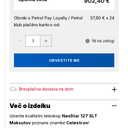
902,40 €
Obroki s Petrol Pay Loyalty / Petrol
37,60 € x 24
klub plačilno kartico od:
Ni na zalogi
OBVESTITE ME
Brezplačna dostava na dom
Brezplačna dostava na dom
Več o izdelku
Izberite kvalitetni teleskop
NexStar 127 SLT
Maksutov
priznane znamke
Celestron
!