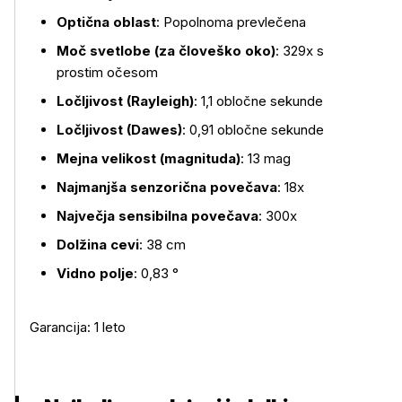
Optična oblast
: Popolnoma prevlečena
Moč svetlobe (za človeško oko)
: 329x s
prostim očesom
Ločljivost (Rayleigh)
: 1,1 obločne sekunde
Ločljivost (Dawes)
: 0,91 obločne sekunde
Mejna velikost (magnituda)
: 13 mag
Najmanjša senzorična povečava
: 18x
Največja sensibilna povečava
: 300x
Dolžina cevi
: 38 cm
Vidno polje
: 0,83 °
Garancija: 1 leto