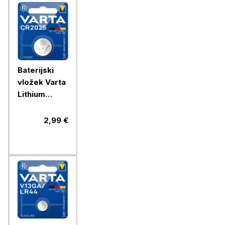
Baterijski
vložek Varta
Lithium
gumb
CR2025 1/1
2,99 €
litijski