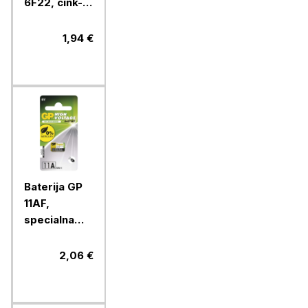
6F22, cink-
kloridna, 9V,
1 blister
1,94 €
Baterija GP
11AF,
specialna
alkalna, 6V, 1
blister
2,06 €