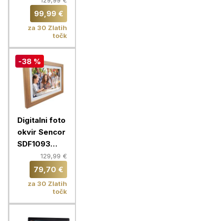
129,99 €
99,99 €
za 30 Zlatih
točk
-38 %
Digitalni foto
okvir Sencor
SDF1093
WIFI, svetlo
129,99 €
rjav
79,70 €
za 30 Zlatih
točk