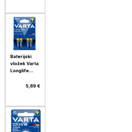
Baterijski
vložek Varta
Longlife
Power AAA
4/1 alkalni
5,89 €