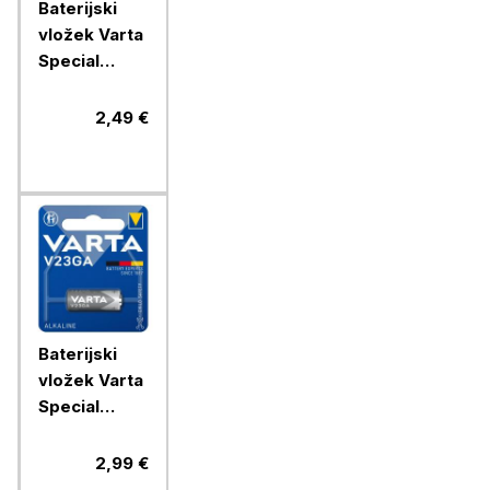
Baterijski
vložek Varta
Special
V13GA/LR44
1/1 alkalni
2,49 €
Baterijski
vložek Varta
Special
V23GA 1/1
alkalni
2,99 €