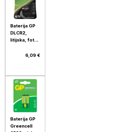
Baterija GP
DLCR2,
litijska, foto
CR2, 1 blister
6,09 €
Baterija GP
Greencell