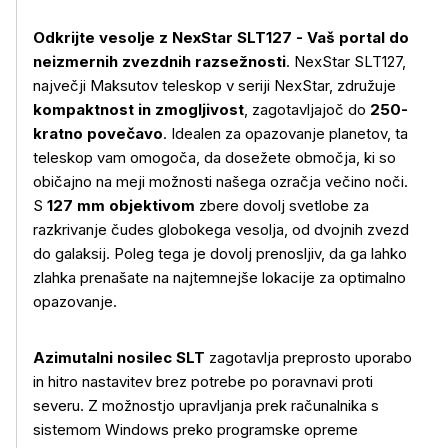
Odkrijte vesolje z NexStar SLT127 - Vaš portal do
neizmernih zvezdnih razsežnosti
. NexStar SLT127,
največji Maksutov teleskop v seriji NexStar, združuje
kompaktnost in zmogljivost
, zagotavljajoč do
250-
kratno povečavo
. Idealen za opazovanje planetov, ta
teleskop vam omogoča, da dosežete območja, ki so
običajno na meji možnosti našega ozračja večino noči.
S
127 mm objektivom
zbere dovolj svetlobe za
razkrivanje čudes globokega vesolja, od dvojnih zvezd
do galaksij. Poleg tega je dovolj prenosljiv, da ga lahko
zlahka prenašate na najtemnejše lokacije za optimalno
opazovanje.
Azimutalni nosilec SLT
zagotavlja preprosto uporabo
in hitro nastavitev brez potrebe po poravnavi proti
severu. Z možnostjo upravljanja prek računalnika s
sistemom Windows preko programske opreme