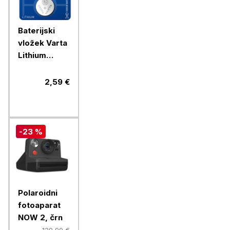
Baterijski
vložek Varta
Lithium
gumb
CR2016 1/1
2,59 €
litijski
-23 %
Polaroidni
fotoaparat
NOW 2, črn