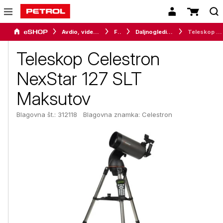
Avdio, video in telefonija
Foto
Daljnogledi in teleskopi
Teleskop Celestron NexStar 127 SLT Maksutov
Teleskop Celestron
NexStar 127 SLT
Maksutov
Blagovna št.: 312118
Blagovna znamka:
Celestron