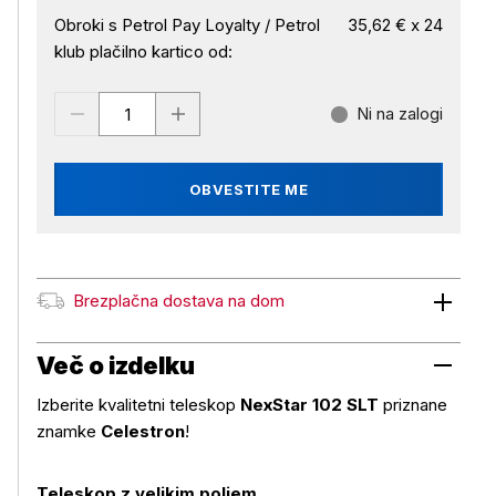
Obroki s Petrol Pay Loyalty / Petrol
35,62 € x 24
klub plačilno kartico od:
Ni na zalogi
OBVESTITE ME
Brezplačna dostava na dom
Brezplačna dostava na dom
Več o izdelku
Izberite kvalitetni teleskop
NexStar 102 SLT
priznane
znamke
Celestron
!
Teleskop z velikim poljem