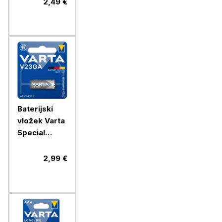
2,49 €
Baterijski
vložek Varta
Special
V23GA 1/1
alkalni
2,99 €