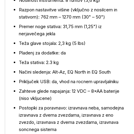
Nosilnost instrumenta: 8 funtov (3,6 kg)
Razpon nastavitve višine (vključno z nosilcem in
stativom): 762 mm – 1270 mm (30" – 50")
Premer noge stativa: 31,75 mm (1,25") iz
nerjavečega jekla
Teža glave stojala: 2,3 kg (5 lbs)
Pladenj za dodatke: da
Teža stativa: 2.3 kg
Načini sledenja: Alt-Az, EQ North in EQ South
Priključek USB: da, vhod na rocnem upravljalniku
Zahteve glede napajanja: 12 VDC – 8×AA baterije
(niso vkljucene)
Postopki za poravnavo: izravnava neba, samodejna
izravnava z dvema zvezdama, izravnava z eno
zvezdo, izravnava z dvema zvezdama, izravnava
soncnega sistema