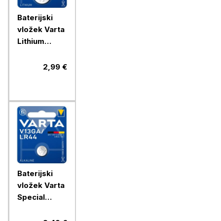
Baterijski
vložek Varta
Lithium
gumb
CR2025 1/1
2,99 €
litijski
Baterijski
vložek Varta
Special
V13GA/LR44
1/1 alkalni