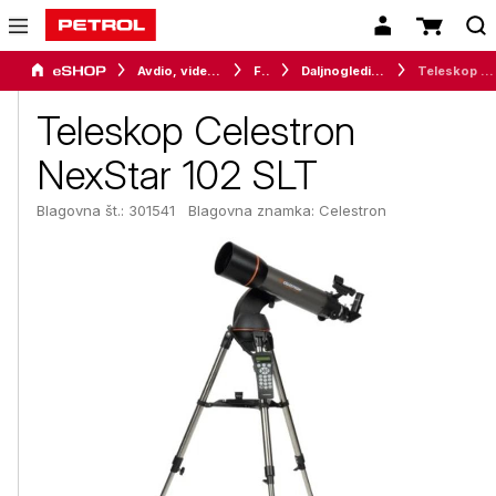
Avdio, video in telefonija
Foto
Daljnogledi in teleskopi
Teleskop Celestron NexStar 102 SLT
Teleskop Celestron
NexStar 102 SLT
Blagovna št.: 301541
Blagovna znamka:
Celestron