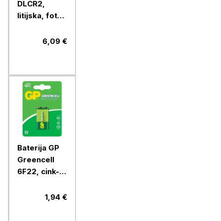
DLCR2,
litijska, foto
CR2, 1 blister
6,09 €
Baterija GP
Greencell
6F22, cink-
kloridna, 9V,
1 blister
1,94 €