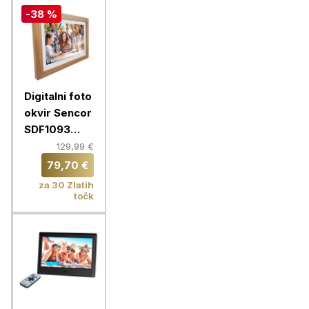
-38 %
Digitalni foto
okvir Sencor
SDF1093
WIFI, svetlo
129,99 €
rjav
79,70 €
za 30 Zlatih
točk