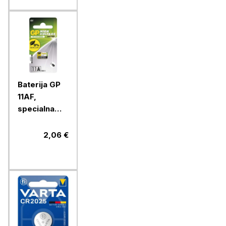
Baterija GP
11AF,
specialna
alkalna, 6V, 1
blister
2,06 €