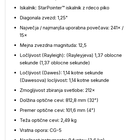
Iskalnik: StarPointer™ iskalnik z rdeco piko
Diagonala zvezd: 1,25"
Največja / najmanjša uporabna povečava: 241× /
Več o izdelku
15×
Mejna zvezdna magnituda: 12,5
Ločljivost (Rayleigh): (Rayleyjeva) 1,37 oblocne
sekunde (1,37 oblocne sekunde)
Ločljivost (Dawes): 1,14 kotne sekunde
(Dawesova) locljivost: 1,14 kotne sekunde
Zmogljivost zbiranja svetlobe: 212×
Dolžina optične cevi: 812,8 mm (32")
Premer optične cevi: 101,6 mm (4")
Teža optične cevi: 2,49 kg
Vratna opora: CG-5