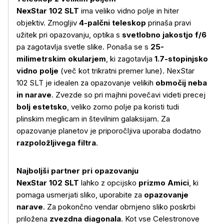
NexStar 102 SLT
ima veliko vidno polje in hiter
objektiv. Zmogljiv
4-palčni teleskop
prinaša pravi
užitek pri opazovanju, optika s
svetlobno jakostjo f/6
pa zagotavlja svetle slike. Ponaša se s
25-
milimetrskim okularjem
, ki zagotavlja
1.7-stopinjsko
vidno polje
(več kot trikratni premer lune). NexStar
102 SLT je idealen za opazovanje velikih
območij neba
in narave
. Zvezde so pri majhni povečavi videti precej
bolj estetsko
, veliko zorno polje pa koristi tudi
plinskim meglicam in številnim galaksijam. Za
opazovanje planetov je priporočljiva uporaba dodatno
razpoložljivega filtra
.
Najboljši partner pri opazovanju
NexStar 102 SLT
lahko z opcijsko
prizmo Amici
, ki
pomaga usmerjati sliko, uporabite za
opazovanje
narave
. Za pokončno vendar obrnjeno sliko poskrbi
priložena
zvezdna diagonala
. Kot vse Celestronove