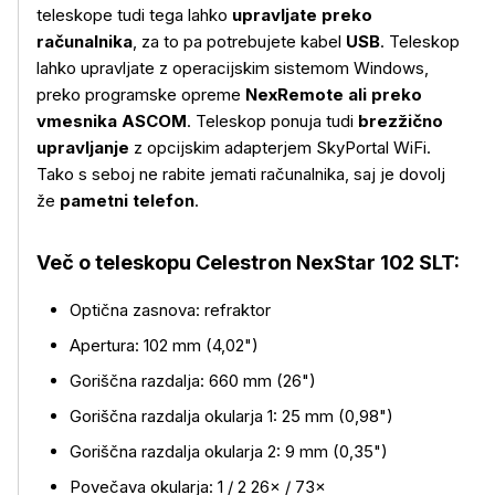
teleskope tudi tega lahko
upravljate preko
računalnika
, za to pa potrebujete kabel
USB
. Teleskop
lahko upravljate z operacijskim sistemom Windows,
preko programske opreme
NexRemote ali preko
vmesnika ASCOM
. Teleskop ponuja tudi
brezžično
upravljanje
z opcijskim adapterjem SkyPortal WiFi.
Tako s seboj ne rabite jemati računalnika, saj je dovolj
že
pametni telefon
.
Več o teleskopu Celestron NexStar 102 SLT:
Optična zasnova: refraktor
Apertura: 102 mm (4,02")
Goriščna razdalja: 660 mm (26")
Goriščna razdalja okularja 1: 25 mm (0,98")
Goriščna razdalja okularja 2: 9 mm (0,35")
Povečava okularja: 1 / 2 26× / 73×