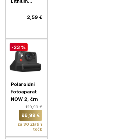
Lithium
gumb
CR2016 1/1
2,59 €
litijski
-23 %
Polaroidni
fotoaparat
NOW 2, črn
129,99 €
99,99 €
za 30 Zlatih
točk