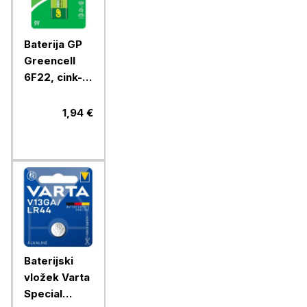
Baterija GP
Greencell
6F22, cink-
kloridna, 9V,
1 blister
1,94 €
Baterijski
vložek Varta
Special