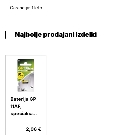
Garancija: 1 leto
Najbolje prodajani izdelki
Baterija GP
11AF,
specialna
alkalna, 6V, 1
blister
2,06 €