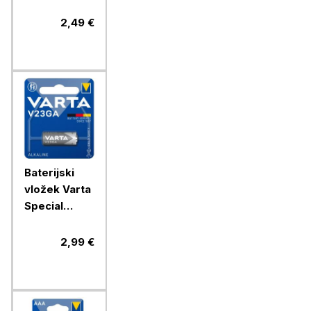
V13GA/LR44
1/1 alkalni
2,49 €
Baterijski
vložek Varta
Special
V23GA 1/1
alkalni
2,99 €