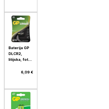
Baterija GP
DLCR2,
litijska, foto
CR2, 1 blister
6,09 €