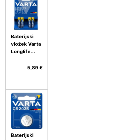
Baterijski
vložek Varta
Longlife
Power AAA
4/1 alkalni
5,89 €
Baterijski