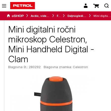
Avdio, video in telefonija
Foto
Daljnogledi in teleskopi
Mini digitalni ročni mikroskop Celestron, Mini Handheld Digital - Clam
Mini digitalni ročni
mikroskop Celestron,
Mini Handheld Digital -
Clam
Blagovna št.: 280292
Blagovna znamka:
Celestron